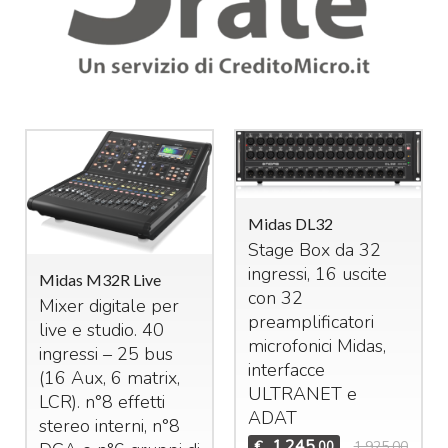
Midas DL32
Stage Box da 32
ingressi, 16 uscite
Midas M32R Live
con 32
Mixer digitale per
preamplificatori
live e studio. 40
microfonici Midas,
ingressi – 25 bus
interfacce
(16 Aux, 6 matrix,
ULTRANET
e
LCR
). n°8 effetti
ADAT
stereo interni, n°8
1.245
€
1.925,00
,00