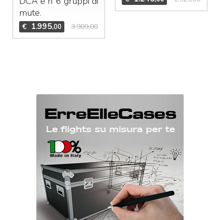
DCA
e n°6 gruppi di
mute.
1.995
€
3.909,00
,00