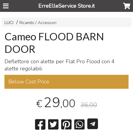
ErreElleService Store.it
LUCI
Ricambi / Accessori
Cameo FLOOD BARN
DOOR
Deflettore con alette per Flat Pro Flood con 4
alette regolabili
Below Cost Price
29
,00
€
36,00