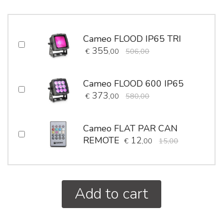
Cameo FLOOD IP65 TRI
355
€
,00
506,00
Cameo FLOOD 600 IP65
373
€
,00
580,00
Cameo FLAT PAR CAN
REMOTE
12
€
,00
15,00
Add to cart