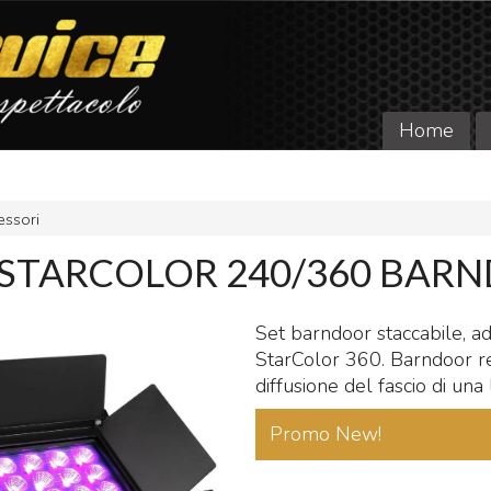
Home
essori
- STARCOLOR 240/360 BAR
Set barndoor staccabile, a
StarColor 360. Barndoor re
diffusione del fascio di un
Promo New!