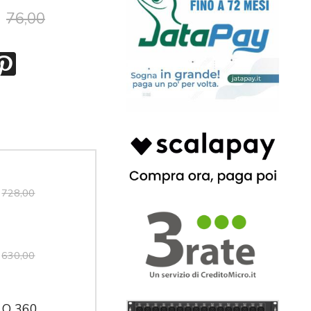
76,00
728,00
630,00
 O 360