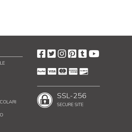
LE
SSL-256
RICOLARI
SECURE SITE
CO