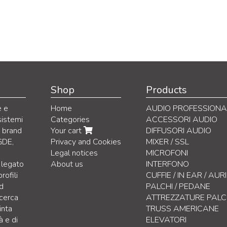
Shop
Products
e e
Home
AUDIO PROFESSIONA
sistemi
Categories
ACCESSORI AUDIO
i brand
Your cart
DIFFUSORI AUDIO
GDE,
Privacy and Cookies
MIXER / SSL
Legal notices
MICROFONI
 legato
About us
INTERFONO
rofili
CUFFIE / IN EAR / AU
nd
PALCHI / PEDANE
icerca
ATTREZZATURE PAL
inta
TRUSS AMERICANE
à e di
ELEVATORI