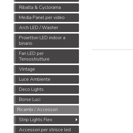
Ribalta & Cyclorama
Media Panel per video
Arch LED / Washer
Proiettori LED indoor a
binario
Fari LED per
Tensostrutture
Vintage
Luce Ambiente
Deco Lights
Borse Luci
Ricambi / Accessori
Strip Lights Flex
Accessori per strisce led