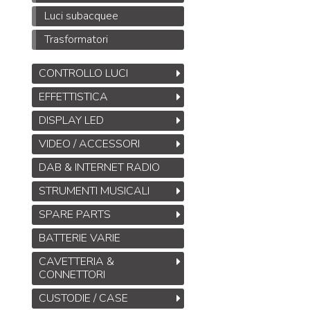
Luci subacquee
Trasformatori
CONTROLLO LUCI
EFFETTISTICA
DISPLAY LED
VIDEO / ACCESSORI
DAB & INTERNET RADIO
STRUMENTI MUSICALI
SPARE PARTS
BATTERIE VARIE
CAVETTERIA &
CONNETTORI
CUSTODIE / CASE