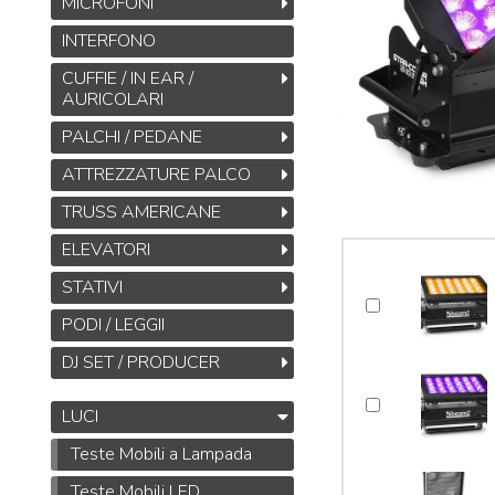
MICROFONI
INTERFONO
CUFFIE / IN EAR /
AURICOLARI
PALCHI / PEDANE
ATTREZZATURE PALCO
TRUSS AMERICANE
ELEVATORI
STATIVI
PODI / LEGGII
DJ SET / PRODUCER
LUCI
Teste Mobili a Lampada
Teste Mobili LED