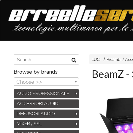
LUCI
Ricambi / Acc
BeamZ 
Browse by brands
Choose >>
AUDIO PROFESSIONALE
ACCESSORI AUDIO
DIFFUSORI AUDIO
MIXER / SSL