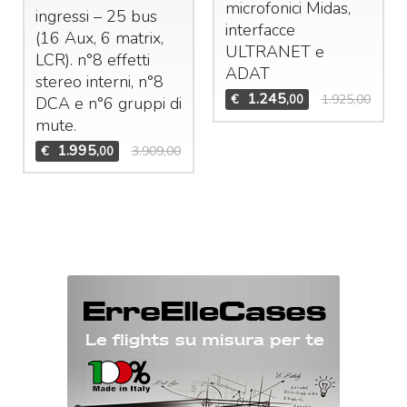
microfonici Midas,
ingressi – 25 bus
interfacce
(16 Aux, 6 matrix,
ULTRANET
e
LCR
). n°8 effetti
ADAT
stereo interni, n°8
1.245
€
1.925,00
,00
DCA
e n°6 gruppi di
mute.
1.995
€
3.909,00
,00