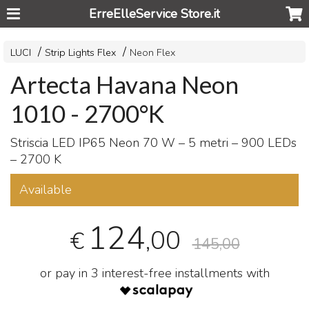
ErreElleService Store.it
LUCI
Strip Lights Flex
Neon Flex
Artecta Havana Neon
1010 - 2700°K
Striscia
LED
IP65 Neon 70 W – 5 metri – 900 LEDs
– 2700 K
Available
124
,00
€
145,00
or pay in 3 interest-free installments with