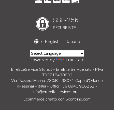
SSL-256
SECURE SITE
/
English
-
Italiano
Powered by
Translate
ErreElleService Store.it - ErreElle Service srls - P.Iva
IT03718430832
Via Trazzera Marina, 280/B - 98071 Capo d'Orlando
(Messina) - Italia - Uffici +39.0941.916252 -
info@erreelleservicestore.it
Ecommerce creato con
Scontrino.com