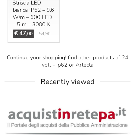
Striscia
LED
bianca IP62 – 9,6
W/m – 600
LED
– 5 m – 3000 K
47
€
,00
54,90
Continue your shopping!
find other products of
24
volt - ip62
or
Artecta
Recently viewed