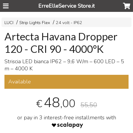
ErreElleService Store.it
LUCI
Strip Lights Flex
24 volt - IP62
Artecta Havana Dropper
120 - CRI 90 - 4000°K
Striscia
LED
bianca IP62 – 9,6 W/m – 600
LED
– 5
m – 4000 K
Available
48
,00
€
55,50
or pay in 3 interest-free installments with