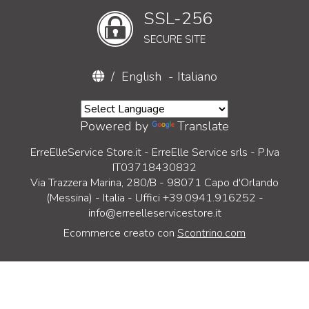
SSL-256
SECURE SITE
/
English
-
Italiano
Powered by
Translate
ErreElleService Store.it - ErreElle Service srls - P.Iva
IT03718430832
Via Trazzera Marina, 280/B - 98071 Capo d'Orlando
(Messina) - Italia - Uffici +39.0941.916252 -
info@erreelleservicestore.it
Ecommerce creato con
Scontrino.com