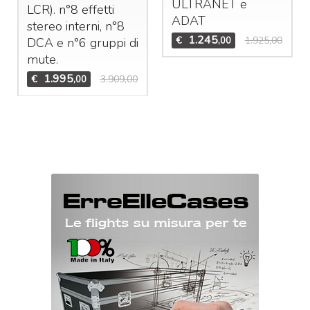
ULTRANET
e
LCR
). n°8 effetti
ADAT
stereo interni, n°8
1.245
€
1.925,00
,00
DCA
e n°6 gruppi di
mute.
1.995
€
3.909,00
,00