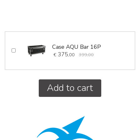
Case AQU Bar 16P
375
€
,00
399,00
Add to cart