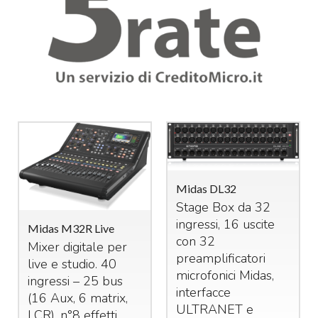
Midas DL32
Stage Box da 32
ingressi, 16 uscite
Midas M32R Live
con 32
Mixer digitale per
preamplificatori
live e studio. 40
microfonici Midas,
ingressi – 25 bus
interfacce
(16 Aux, 6 matrix,
ULTRANET
e
LCR
). n°8 effetti