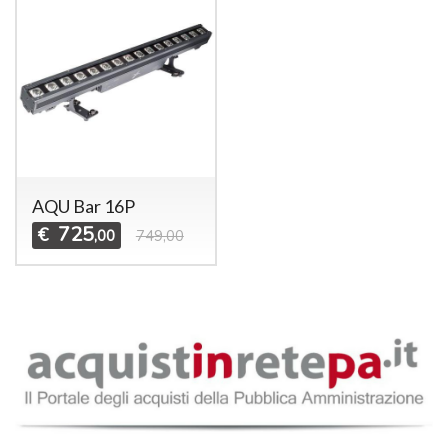
AQU Bar 16P
725
€
,00
749,00