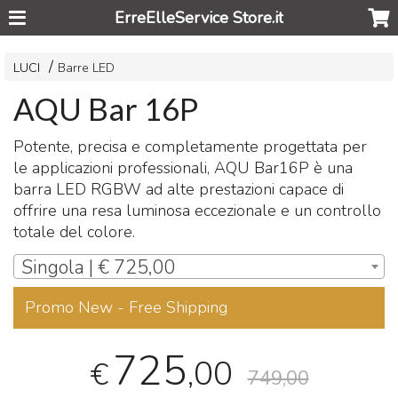
ErreElleService Store.it
LUCI
Barre LED
AQU Bar 16P
Potente, precisa e completamente progettata per
le applicazioni professionali,
AQU
Bar16P è una
barra
LED
RGBW
ad alte prestazioni capace di
offrire una resa luminosa eccezionale e un controllo
totale del colore.
Singola | € 725,00
Promo New - Free Shipping
725
,00
€
749,00