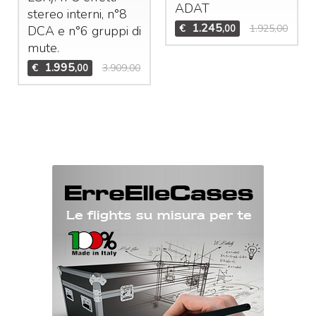
ADAT
stereo interni, n°8
1.245
€
1.925,00
,00
DCA
e n°6 gruppi di
mute.
1.995
€
3.909,00
,00