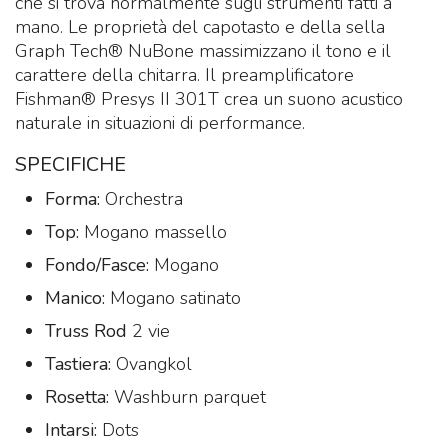
che si trova normalmente sugli strumenti fatti a
mano. Le proprietà del capotasto e della sella
Graph Tech® NuBone massimizzano il tono e il
carattere della chitarra. Il preamplificatore
Fishman® Presys II 301T crea un suono acustico
naturale in situazioni di performance.
SPECIFICHE
Forma:
Orchestra
Top:
Mogano massello
Fondo/Fasce:
Mogano
Manico:
Mogano satinato
Truss Rod
2 vie
Tastiera:
Ovangkol
Rosetta:
Washburn parquet
Intarsi:
Dots