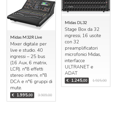
Midas DL32
Stage Box da 32
ingressi, 16 uscite
Midas M32R Live
con 32
Mixer digitale per
preamplificatori
live e studio. 40
microfonici Midas,
ingressi – 25 bus
interfacce
(16 Aux, 6 matrix,
ULTRANET
e
LCR
). n°8 effetti
ADAT
stereo interni, n°8
1.245
€
1.925,00
,00
DCA
e n°6 gruppi di
mute.
1.995
€
3.909,00
,00