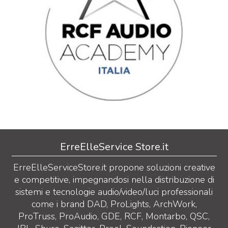
ErreElleService Store.it
ErreElleServiceStore.it propone soluzioni creative
e competitive, impegnandosi nella distribuzione di
sistemi e tecnologie audio/video/luci professionali
come i brand DAD, ProLights, ArchWork,
ProTruss, ProAudio, GDE, RCF, Montarbo, QSC,