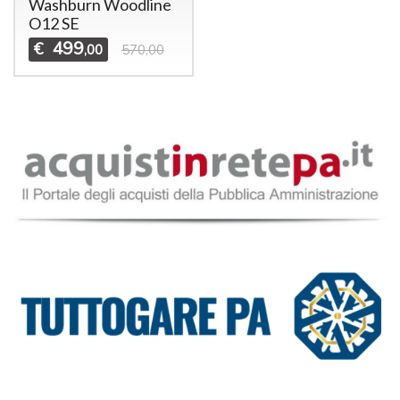
Washburn Woodline
O12 SE
499
€
,00
570,00