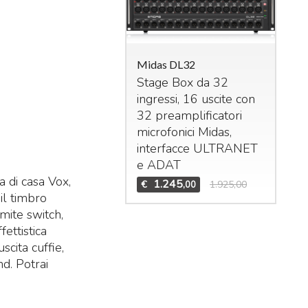
Midas DL32
Stage Box da 32
ingressi, 16 uscite con
das M32R Live
32 preamplificatori
xer digitale per live
microfonici Midas,
studio. 40 ingressi –
interfacce
ULTRANET
 bus (16 Aux, 6
Mid
e
ADAT
Bun
trix,
LCR
). n°8 effetti
a di casa Vox,
1.245
€
1.925,00
,00
Set
ereo interni, n°8
DCA
il timbro
Mid
n°6 gruppi di mute.
mite switch,
Te
1.995
ettistica
3.909,00
,00
Mid
scita cuffie,
€
nd. Potrai