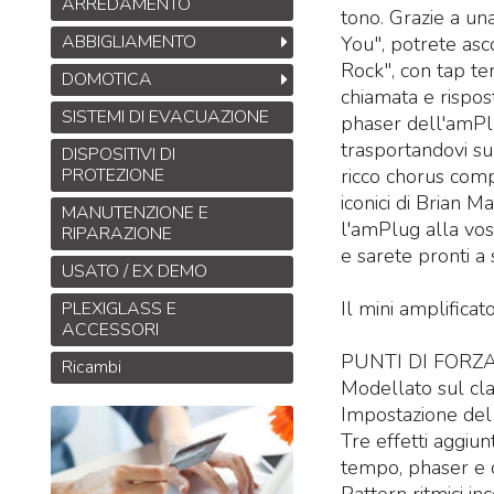
ARREDAMENTO
tono. Grazie a una
ABBIGLIAMENTO
You", potrete asco
Rock", con tap te
DOMOTICA
chiamata e rispos
SISTEMI DI EVACUAZIONE
phaser dell'amPlug
trasportandovi s
DISPOSITIVI DI
PROTEZIONE
ricco chorus compl
iconici di Brian Ma
MANUTENZIONE E
l'amPlug alla vost
RIPARAZIONE
e sarete pronti a 
USATO / EX DEMO
Il mini amplifica
PLEXIGLASS E
ACCESSORI
PUNTI DI FORZ
Ricambi
Modellato sul cl
Impostazione del
Tre effetti aggiun
tempo, phaser e 