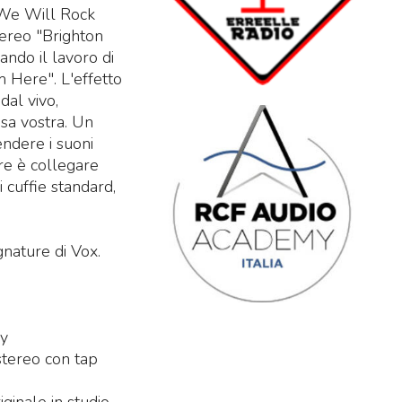
i "We Will Rock
stereo "Brighton
ando il lavoro di
 Here". L'effetto
dal vivo,
sa vostra. Un
endere i suoni
fare è collegare
i cuffie standard,
gnature di Vox.
ay
 stereo con tap