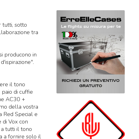
 tutti, sotto
ollaborazione tra
 si producono in
d'ispirazione".
ere il tono
paio di cuffie
ione AC30 +
lmo della vostra
la Red Special e
e di Vox con
 tutti il tono
a fornire solo il