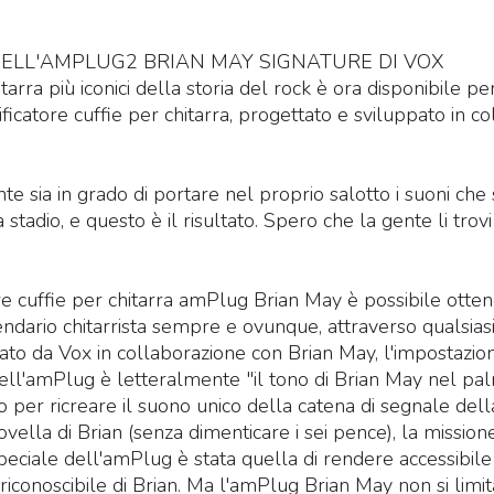
ELL'AMPLUG2 BRIAN MAY SIGNATURE DI VOX
tarra più iconici della storia del rock è ora disponibile per
ficatore cuffie per chitarra, progettato e sviluppato in c
te sia in grado di portare nel proprio salotto i suoni che
stadio, e questo è il risultato. Spero che la gente li trovi 
re cuffie per chitarra amPlug Brian May è possibile otten
endario chitarrista sempre e ovunque, attraverso qualsiasi 
ato da Vox in collaborazione con Brian May, l'impostaz
ell'amPlug è letteralmente "il tono di Brian May nel pa
 per ricreare il suono unico della catena di segnale del
ella di Brian (senza dimenticare i sei pence), la mission
eciale dell'amPlug è stata quella di rendere accessibile a
conoscibile di Brian. Ma l'amPlug Brian May non si limita 