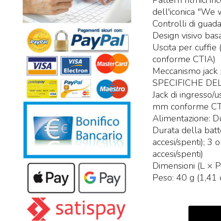
Pattern ritmici in
dell'iconica "We 
Controlli di gua
Design visivo bas
Uscita per cuffie
conforme CTIA)
Meccanismo jack p
SPECIFICHE DE
Jack di ingresso/u
mm conforme CT
Alimentazione: D
Durata della bat
accesi/spenti); 
accesi/spenti)
Dimensioni (L × P
Peso: 40 g (1,41 o