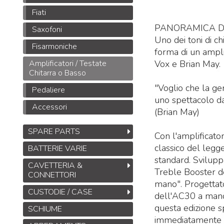
Fiati
PANORAMICA D
Saxofoni
Uno dei toni di chi
Fisarmoniche
forma di un ampli
Amplificatori / Testate
Vox e Brian May.
Chitarra o Basso
"Voglio che la gen
Pedaliere
uno spettacolo da 
Accessori
(Brian May)
SPARE PARTS
Con l'amplificato
classico del legg
BATTERIE VARIE
standard. Svilupp
CAVETTERIA &
Treble Booster d
CONNETTORI
mano". Progettato
CUSTODIE / CASE
dell'AC30 a manov
questa edizione sp
SCHIUME
immediatamente ri