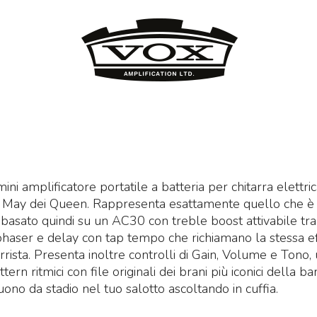
Mi
Mi
e 
25
idas M32R Live / DL32
Midas M32 Live / DL32
undle
Bundle
ma
i amplificatore portatile a batteria per chitarra elettric
et composto da:
Set composto da:
st
an May dei Queen. Rappresenta esattamente quello che è 
idas M32R Live Klark
Midas M32 Live Klark
e 
n, basato quindi su un AC30 con treble boost attivabile tra
eknik NCAT5E-50m
Teknik NCAT5E-50m
, phaser e delay con tap tempo che richiamano la stessa eff
€
idas DL32
Midas DL32
tarrista. Presenta inoltre controlli di Gain, Volume e Tono, u
3.855
4.655
€
5.324,00
€
6.925,00
,00
,00
tern ritmici con file originali dei brani più iconici della ba
ono da stadio nel tuo salotto ascoltando in cuffia.