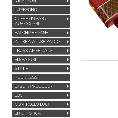
MICROFONI
INTERFONO
CUFFIE / IN EAR /
AURICOLARI
PALCHI / PEDANE
ATTREZZATURE PALCO
TRUSS AMERICANE
ELEVATORI
STATIVI
PODI / LEGGII
DJ SET / PRODUCER
LUCI
CONTROLLO LUCI
EFFETTISTICA