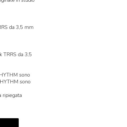
iginale in studio
o TRRS da 3,5 mm
ack TRRS da 3,5
o
o RHYTHM sono
 o RHYTHM sono
a ripiegata