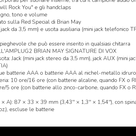
corporati per suonare insieme, tra cui il campione audio or
will Rock You" e gli handclaps
dagno, tono e volume
ato sulla Red Special di Brian May
 (jack da 3,5 mm) e uscita ausiliaria (mini jack telefonic
ieghevole che può essere inserito in qualsiasi chitarra
LL'AMPLUG2 BRIAN MAY SIGNATURE DI VOX
scita: Jack (mini jack stereo da 3,5 mm), jack AUX (mini j
IA)
ue batterie AAA o batterie AAA al nichel-metallo idrur
teria: 10 ore/16 ore (con batterie alcaline, quando FX 
3 ore/5 ore (con batterie allo zinco-carbone, quando FX
 × A): 87 × 33 × 39 mm (3,43′′ × 1,3′′ × 1,54′′), con spin
z.), escluse le batterie