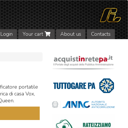
Login
Your cart
About us
Contacts
icatore portatile
rica di casa Vox,
 Queen.