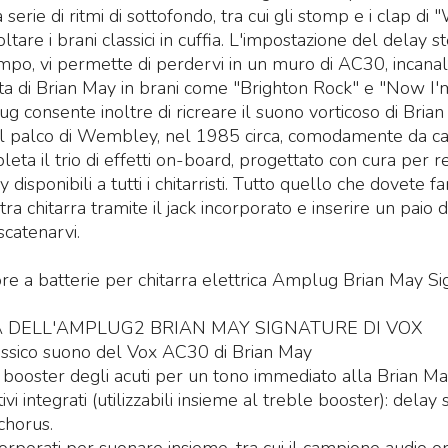
 serie di ritmi di sottofondo, tra cui gli stomp e i clap d
ltare i brani classici in cuffia. L'impostazione del delay 
mpo, vi permette di perdervi in un muro di AC30, incanal
ta di Brian May in brani come "Brighton Rock" e "Now I'm
 consente inoltre di ricreare il suono vorticoso di Brian 
ul palco di Wembley, nel 1985 circa, comodamente da ca
eta il trio di effetti on-board, progettato con cura per r
y disponibili a tutti i chitarristi. Tutto quello che dovete 
ra chitarra tramite il jack incorporato e inserire un paio d
scatenarvi.
tore a batterie per chitarra elettrica Amplug Brian May Si
A DELL'AMPLUG2 BRIAN MAY SIGNATURE DI VOX
assico suono del Vox AC30 di Brian May
 booster degli acuti per un tono immediato alla Brian M
tivi integrati (utilizzabili insieme al treble booster): delay
chorus.