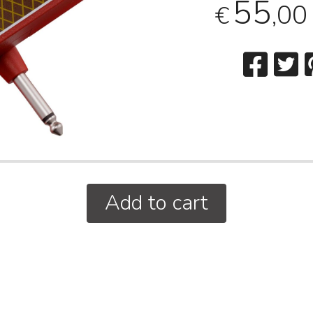
55
,00
€
Add to cart