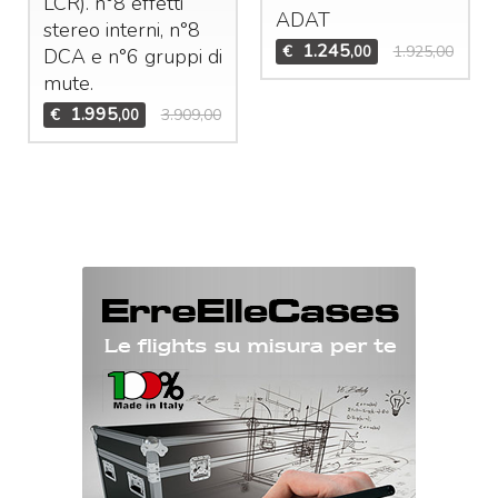
LCR
). n°8 effetti
ADAT
stereo interni, n°8
1.245
€
1.925,00
,00
DCA
e n°6 gruppi di
mute.
1.995
€
3.909,00
,00