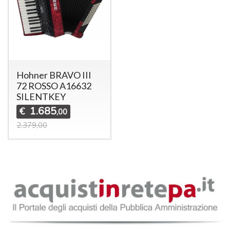
Hohner BRAVO III
72 ROSSO A16632
SILENTKEY
1.685
€
,00
2.379,00