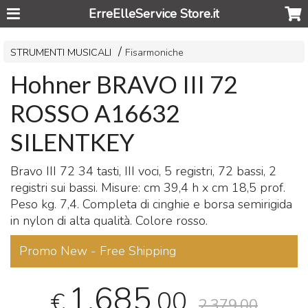
ErreElleService Store.it
STRUMENTI MUSICALI
Fisarmoniche
Hohner BRAVO III 72
ROSSO A16632
SILENTKEY
Bravo
III
72 34 tasti,
III
voci, 5 registri, 72 bassi, 2
registri sui bassi. Misure: cm 39,4 h x cm 18,5 prof.
Peso kg. 7,4. Completa di cinghie e borsa semirigida
in nylon di alta qualità. Colore rosso.
Promo New - Free Shipping
1.685
,00
€
2.379,00