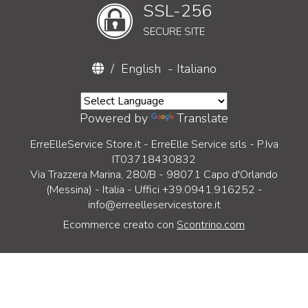
SSL-256
SECURE SITE
/
English
-
Italiano
Powered by
Translate
ErreElleService Store.it - ErreElle Service srls - P.Iva
IT03718430832
Via Trazzera Marina, 280/B - 98071 Capo d'Orlando
(Messina) - Italia - Uffici +39.0941.916252 -
info@erreelleservicestore.it
Ecommerce creato con
Scontrino.com