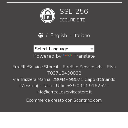
SSL-256
SECURE SITE
/
English
-
Italiano
Powered by
Translate
ErreElleService Store.it - ErreElle Service srls - P.Iva
IT03718430832
Via Trazzera Marina, 280/B - 98071 Capo d'Orlando
(Messina) - Italia - Uffici +39.0941.916252 -
info@erreelleservicestore.it
Ecommerce creato con
Scontrino.com