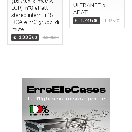
(16 Aux, 6 matrix,
ULTRANET
e
LCR
). n°8 effetti
ADAT
stereo interni, n°8
1.245
€
1.925,00
,00
DCA
e n°6 gruppi di
mute.
1.995
€
3.909,00
,00