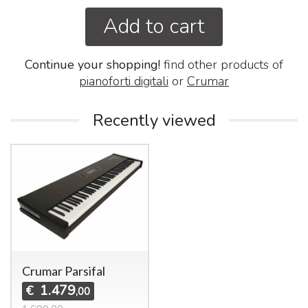
Add to cart
Continue your shopping!
find other products of
pianoforti digitali
or
Crumar
Recently viewed
Crumar Parsifal
1.479
€
,00