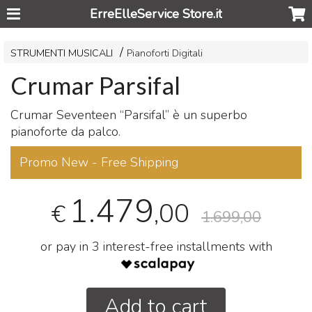
ErreElleService Store.it
STRUMENTI MUSICALI
Pianoforti Digitali
Crumar Parsifal
Crumar Seventeen “Parsifal” è un superbo
pianoforte da palco.
Promo New - Free Shipping
1.479
,00
€
1.699,00
or pay in 3 interest-free installments with
Add to cart