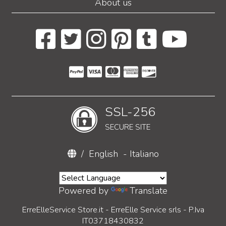
About us
SSL-256
SECURE SITE
/
English
-
Italiano
Powered by
Translate
ErreElleService Store.it - ErreElle Service srls - P.Iva
IT03718430832