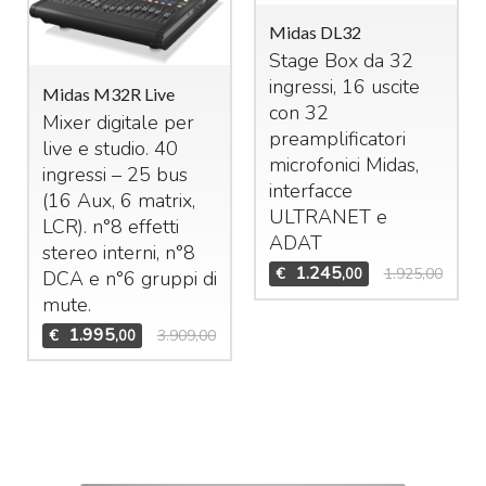
Midas DL32
Stage Box da 32
ingressi, 16 uscite
Midas M32R Live
con 32
Mixer digitale per
preamplificatori
live e studio. 40
microfonici Midas,
ingressi – 25 bus
interfacce
(16 Aux, 6 matrix,
ULTRANET
e
LCR
). n°8 effetti
ADAT
stereo interni, n°8
1.245
€
1.925,00
,00
DCA
e n°6 gruppi di
mute.
1.995
€
3.909,00
,00