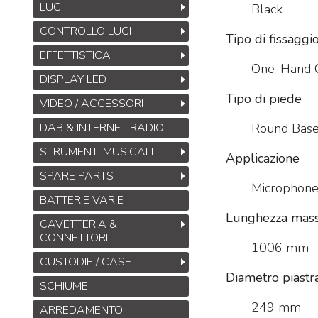
LUCI
Black
CONTROLLO LUCI
Tipo di fissaggi
EFFETTISTICA
One-Hand 
DISPLAY LED
Tipo di piede
VIDEO / ACCESSORI
Round Bas
DAB & INTERNET RADIO
STRUMENTI MUSICALI
Applicazione
SPARE PARTS
Microphon
BATTERIE VARIE
Lunghezza mass
CAVETTERIA &
CONNETTORI
1006 mm
CUSTODIE / CASE
Diametro piastr
SCHIUME
249 mm
ARREDAMENTO