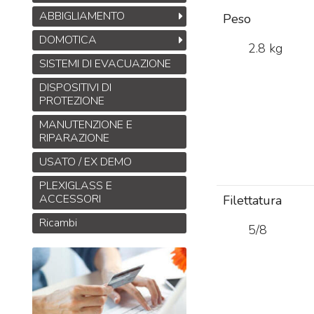
ABBIGLIAMENTO
Peso
DOMOTICA
2.8 kg
SISTEMI DI EVACUAZIONE
DISPOSITIVI DI
PROTEZIONE
MANUTENZIONE E
RIPARAZIONE
USATO / EX DEMO
PLEXIGLASS E
ACCESSORI
Filettatura
Ricambi
5/8