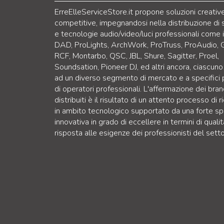
ErreElleServiceStore.it propone soluzioni creativ
competitive, impegnandosi nella distribuzione di 
e tecnologie audio/video/luci professionali come 
DAD, ProLights, ArchWork, ProTruss, ProAudio, 
RCF, Montarbo, QSC, JBL, Shure, Sagitter, Proel,
Soundsation, Pioneer DJ, ed altri ancora, ciascuno
ad un diverso segmento di mercato e a specifici p
di operatori professionali. L'affermazione dei bra
distribuiti è il risultato di un attento processo di r
in ambito tecnologico supportato da una forte sp
innovativa in grado di eccellere in termini di qualit
risposta alle esigenze dei professionisti del setto