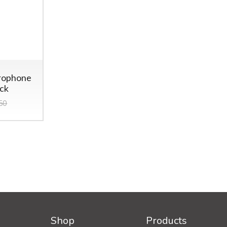
rophone
ock
50
Shop
Products