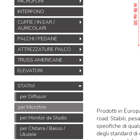
MICROFONI
INTERFONO
CUFFIE / IN EAR /
AURICOLARI
PALCHI / PEDANE
ATTREZZATURE PALCO
TRUSS AMERICANE
ELEVATORI
STATIVI
per Diffusori
per Microfoni
Prodotti in Europ
per Monitor da Studio
road. Stabili, pes
specifiche di qual
per Chitarra / Basso /
degli standard di
Ukulele