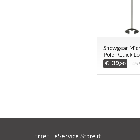
Showgear Mic
Pole - Quick L
39
€
,90
45,
ErreElleService Store.it