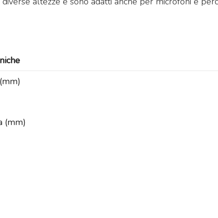
n diverse altezze e sono adatti anche per microfoni e perc
niche
Mi
 (mm)
Mi
e 
25
idas M32R Live / DL32
Midas M32 Live / DL32
a (mm)
undle
Bundle
ma
et composto da:
Set composto da:
st
idas M32R Live Klark
Midas M32 Live Klark
e 
eknik NCAT5E-50m
Teknik NCAT5E-50m
€
idas DL32
Midas DL32
3.855
4.655
€
5.324,00
€
6.925,00
,00
,00