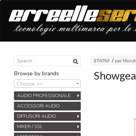
STATIVI
per Microf
Showgear
Browse by brands
Choose >>
AUDIO PROFESSIONALE
ACCESSORI AUDIO
DIFFUSORI AUDIO
MIXER / SSL