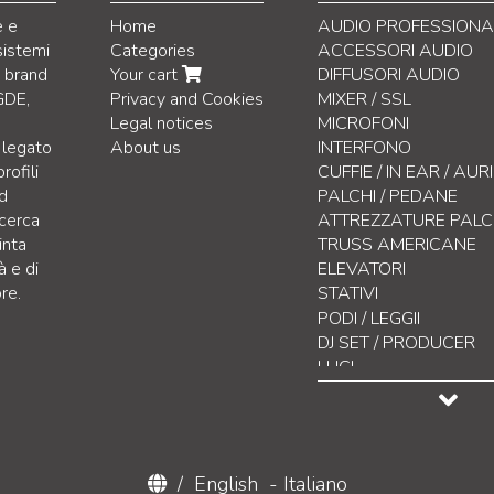
e e
Home
AUDIO PROFESSIONA
sistemi
Categories
ACCESSORI AUDIO
i brand
Your cart
DIFFUSORI AUDIO
GDE,
Privacy and Cookies
MIXER / SSL
Legal notices
MICROFONI
 legato
About us
INTERFONO
rofili
CUFFIE / IN EAR / AU
nd
PALCHI / PEDANE
icerca
ATTREZZATURE PAL
inta
TRUSS AMERICANE
à e di
ELEVATORI
re.
STATIVI
per Diffusori
PODI / LEGGII
per Microfoni
DJ SET / PRODUCER
per Monitor da Studio
LUCI
per Chitarra / Basso / 
CONTROLLO LUCI
per Tastiere
EFFETTISTICA
per Fiati
DISPLAY LED
Leggio
VIDEO / ACCESSORI
/
English
-
Italiano
per Laptop / Pad / Sm
DAB & INTERNET RAD