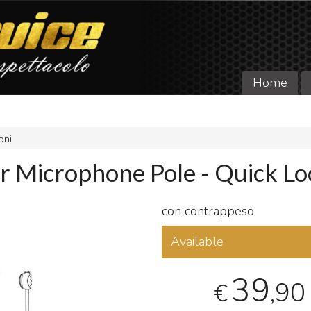
Home
oni
 Microphone Pole - Quick Lo
con contrappeso
Available
39
,90
€