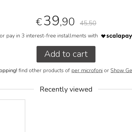
39
,90
€
45,50
or pay in 3 interest-free installments with
Add to cart
opping!
find other products of
per microfoni
or
Show Ge
Recently viewed