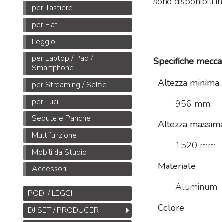
sono disponibili i
per Tastiere
per Fiati
Leggio
Midas DL32
per Laptop / Pad /
Stage Box da 32
Specifiche mecca
Smartphone
ingressi, 16 uscite con
Altezza minima
32 preamplificatori
per Streaming / Selfie
microfonici Midas,
per Luci
956 mm
interfacce
ULTRANET
M
e
ADAT
Sedute e Panche
Altezza massim
B
1.245
€
1.925,00
,00
Multifunzione
S
1520 mm
M
Mobili da Studio
T
Materiale
Accessori
M
Aluminum
PODI / LEGGII
Colore
DJ SET / PRODUCER