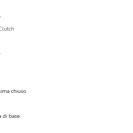
o
Clutch
e
e
ima chiuso
a di base