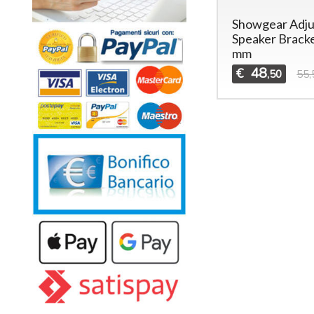
Showgear Adju
Speaker Brack
mm
48
€
,50
55,