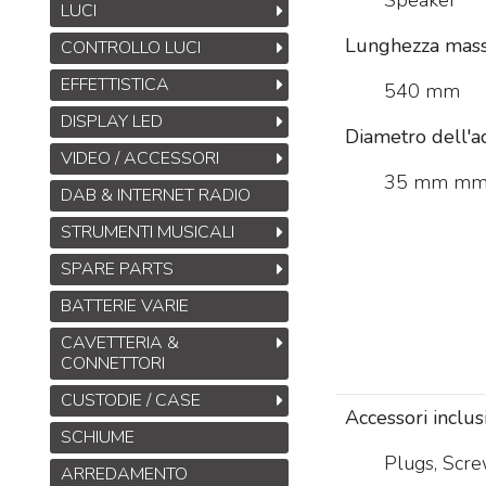
Speaker
LUCI
Lunghezza mass
CONTROLLO LUCI
EFFETTISTICA
540 mm
DISPLAY LED
Diametro dell'a
VIDEO / ACCESSORI
35 mm m
DAB & INTERNET RADIO
STRUMENTI MUSICALI
SPARE PARTS
BATTERIE VARIE
CAVETTERIA &
CONNETTORI
CUSTODIE / CASE
Accessori inclus
SCHIUME
Plugs, Scr
ARREDAMENTO