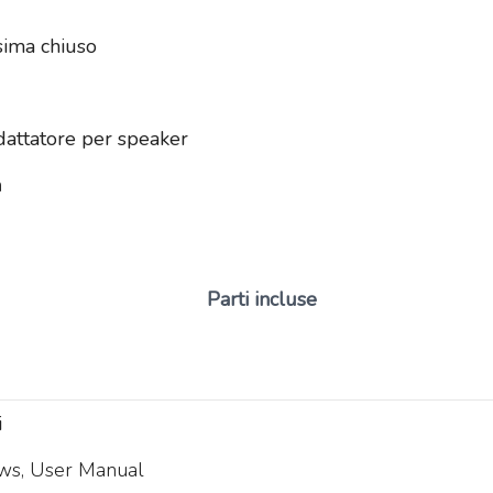
ima chiuso
dattatore per speaker
m
Parti incluse
i
ews, User Manual