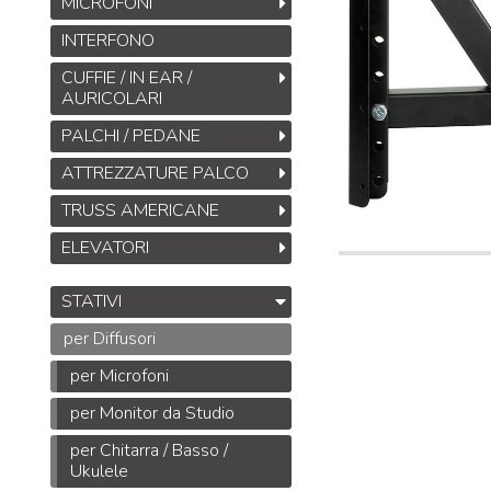
MICROFONI
INTERFONO
CUFFIE / IN EAR /
AURICOLARI
PALCHI / PEDANE
ATTREZZATURE PALCO
TRUSS AMERICANE
ELEVATORI
STATIVI
per Diffusori
per Microfoni
per Monitor da Studio
per Chitarra / Basso /
Ukulele