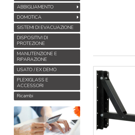
ABBIGLIAMENTO
DOMOTICA
SISTEMI DI EVACUAZIONE
DISPOSITIVI DI
PROTEZIONE
MANUTENZIONE E
RIPARAZIONE
USATO / EX DEMO
PLEXIGLASS E
ACCESSORI
Ricambi