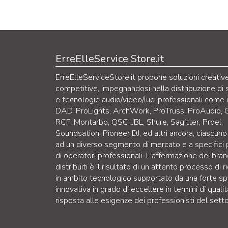
ErreElleService Store.it
ErreElleServiceStore.it propone soluzioni creativ
competitive, impegnandosi nella distribuzione di 
e tecnologie audio/video/luci professionali come 
DAD, ProLights, ArchWork, ProTruss, ProAudio, 
RCF, Montarbo, QSC, JBL, Shure, Sagitter, Proel,
Soundsation, Pioneer DJ, ed altri ancora, ciascuno
ad un diverso segmento di mercato e a specifici p
di operatori professionali. L'affermazione dei bra
distribuiti è il risultato di un attento processo di r
in ambito tecnologico supportato da una forte sp
innovativa in grado di eccellere in termini di qualit
risposta alle esigenze dei professionisti del setto