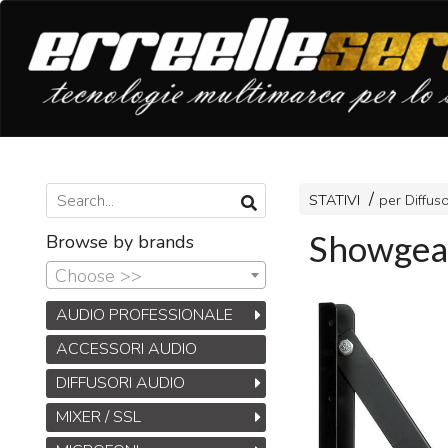
STATIVI
per Diffuso
Showgear
Browse by brands
Choose >>
AUDIO PROFESSIONALE
ACCESSORI AUDIO
DIFFUSORI AUDIO
MIXER / SSL