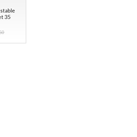
stable
et 35
50