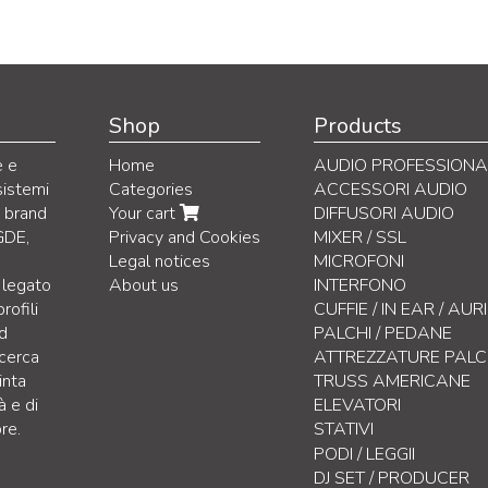
Shop
Products
e e
Home
AUDIO PROFESSIONA
sistemi
Categories
ACCESSORI AUDIO
i brand
Your cart
DIFFUSORI AUDIO
GDE,
Privacy and Cookies
MIXER / SSL
Legal notices
MICROFONI
 legato
About us
INTERFONO
rofili
CUFFIE / IN EAR / AU
nd
PALCHI / PEDANE
icerca
ATTREZZATURE PAL
inta
TRUSS AMERICANE
à e di
ELEVATORI
re.
STATIVI
per Diffusori
PODI / LEGGII
per Microfoni
DJ SET / PRODUCER