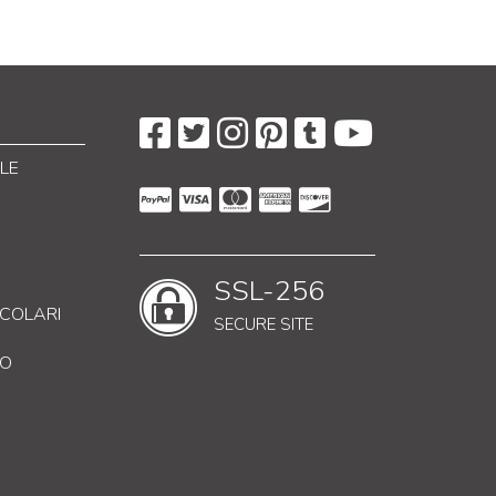
LE
SSL-256
RICOLARI
SECURE SITE
CO