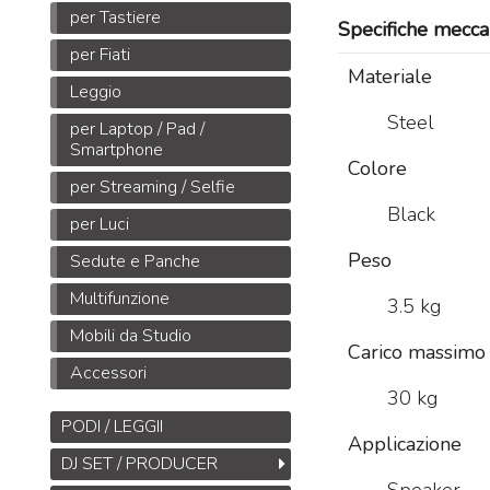
per Tastiere
Specifiche mecca
per Fiati
Materiale
Leggio
Midas DL32
Steel
per Laptop / Pad /
Stage Box da 32
Smartphone
ingressi, 16 uscite con
Colore
32 preamplificatori
per Streaming / Selfie
microfonici Midas,
Black
per Luci
interfacce
ULTRANET
M
Peso
e
ADAT
Sedute e Panche
B
1.245
€
1.925,00
,00
Multifunzione
S
3.5 kg
M
Mobili da Studio
Carico massimo
T
Accessori
M
30 kg
PODI / LEGGII
Applicazione
DJ SET / PRODUCER