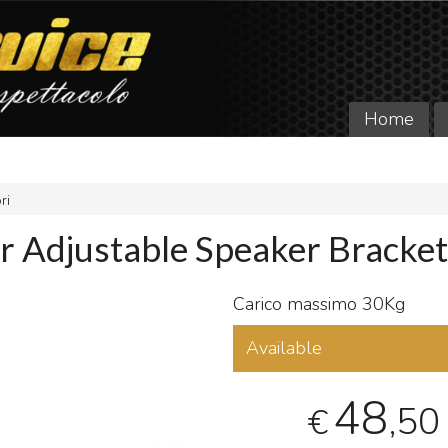
Home
ri
 Adjustable Speaker Bracke
Carico massimo 30Kg
Available
48
,50
€