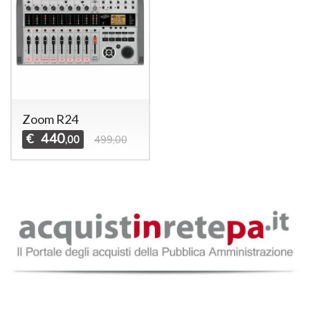
Zoom R24
440
€
,00
499,00