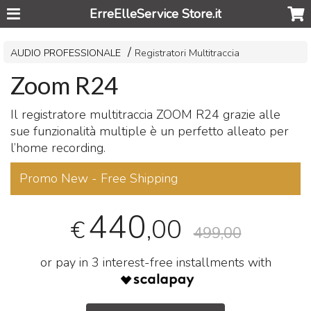
ErreElleService Store.it
AUDIO PROFESSIONALE
Registratori Multitraccia
Zoom R24
Il registratore multitraccia
ZOOM
R24 grazie alle
sue funzionalità multiple è un perfetto alleato per
l’home recording.
Promo New - Free Shipping
440
,00
€
499,00
or pay in 3 interest-free installments with