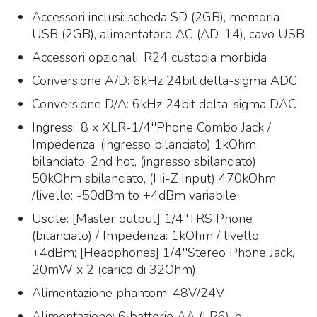
Accessori inclusi: scheda SD (2GB), memoria
USB (2GB), alimentatore AC (AD-14), cavo USB
Accessori opzionali: R24 custodia morbida
Conversione A/D: 6kHz 24bit delta-sigma ADC
Conversione D/A: 6kHz 24bit delta-sigma DAC
Ingressi: 8 x XLR-1/4''Phone Combo Jack /
Impedenza: (ingresso bilanciato) 1kOhm
bilanciato, 2nd hot, (ingresso sbilanciato)
50kOhm sbilanciato, (Hi-Z Input) 470kOhm
/livello: -50dBm to +4dBm variabile
Uscite: [Master output] 1/4"TRS Phone
(bilanciato) / Impedenza: 1kOhm / livello:
+4dBm; [Headphones] 1/4''Stereo Phone Jack,
20mW x 2 (carico di 32Ohm)
Alimentazione phantom: 48V/24V
Alimentazione: 6 batterie AA (LR6), o