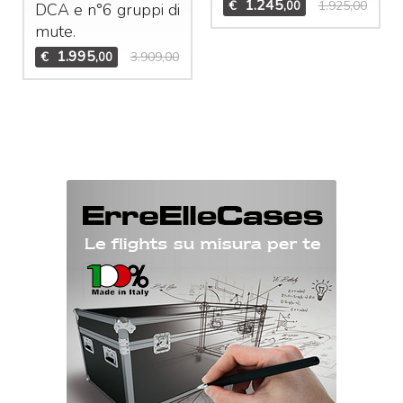
1.245
€
1.925,00
,00
DCA
e n°6 gruppi di
mute.
1.995
€
3.909,00
,00