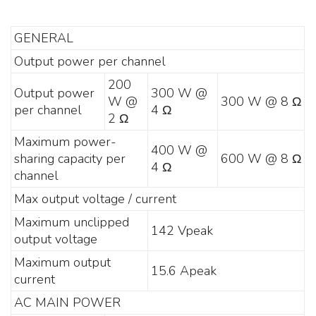
GENERAL
Output power per channel
200
Output power
300 W @
W @
300 W @ 8 Ω
per channel
4 Ω
2 Ω
Maximum power-
400 W @
sharing capacity per
600 W @ 8 Ω
4 Ω
channel
Max output voltage / current
Maximum unclipped
142 Vpeak
output voltage
Maximum output
15.6 Apeak
current
AC MAIN POWER