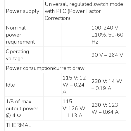
Universal, regulated switch mode
Power supply
with PFC (Power Factor
Correction)
Nominal
100-240 V
power
±10%, 50-60
requirement
Hz
Operating
90 V – 264 V
voltage
Power consumption/current draw
115 V:
12
230 V:
14 W
Idle
W – 0.24
– 0.19 A
A
1/8 of max
115
230 V:
123
output power
V:
126 W
W – 0.64 A
@ 4 Ω
– 1.13 A
THERMAL