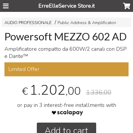
ErreElleService Store.it
AUDIO PROFESSIONALE
Public Address & Amplificatori
Powersoft MEZZO 602 AD
Amplificatore compatto da 600W/2 canali con
DSP
e Dante™
Limited Offer
1.202
,00
€
1.336,00
or pay in 3 interest-free installments with
Add to cart