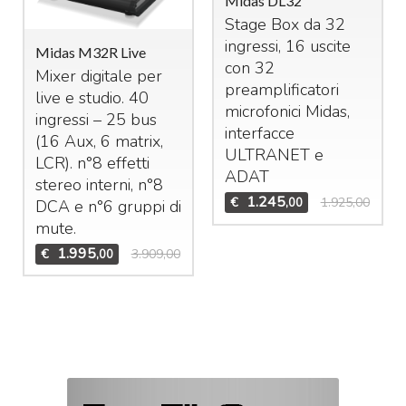
Midas DL32
Stage Box da 32
ingressi, 16 uscite
Midas M32R Live
con 32
Mixer digitale per
preamplificatori
live e studio. 40
microfonici Midas,
ingressi – 25 bus
interfacce
(16 Aux, 6 matrix,
ULTRANET
e
LCR
). n°8 effetti
ADAT
stereo interni, n°8
1.245
€
1.925,00
,00
DCA
e n°6 gruppi di
mute.
1.995
€
3.909,00
,00