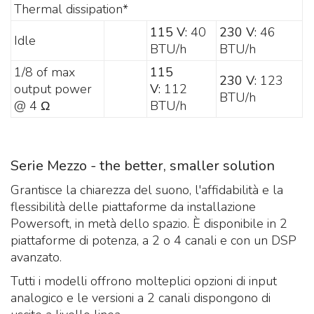
Thermal dissipation*
115 V:
40
230 V:
46
Idle
BTU/h
BTU/h
1/8 of max
115
230 V:
123
output power
V:
112
BTU/h
@ 4 Ω
BTU/h
Serie Mezzo - the better, smaller solution
Grantisce la chiarezza del suono, l'affidabilità e la
flessibilità delle piattaforme da installazione
Powersoft, in metà dello spazio. È disponibile in 2
piattaforme di potenza, a 2 o 4 canali e con un DSP
avanzato.
Tutti i modelli offrono molteplici opzioni di input
analogico e le versioni a 2 canali dispongono di