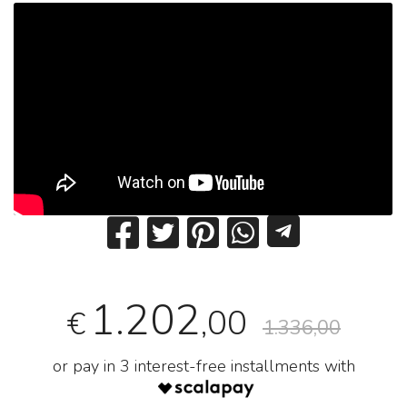
1.202
,00
€
1.336,00
or pay in 3 interest-free installments with