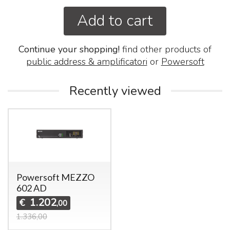
Add to cart
Continue your shopping!
find other products of
public address & amplificatori
or
Powersoft
Recently viewed
Powersoft MEZZO
602 AD
1.202
€
,00
1.336,00