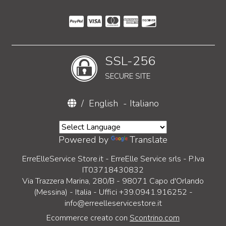
SSL-256
SECURE SITE
/
English
-
Italiano
Powered by
Translate
ErreElleService Store.it - ErreElle Service srls - P.Iva
IT03718430832
Via Trazzera Marina, 280/B - 98071 Capo d'Orlando
(Messina) - Italia - Uffici +39.0941.916252 -
info@erreelleservicestore.it
Ecommerce creato con
Scontrino.com