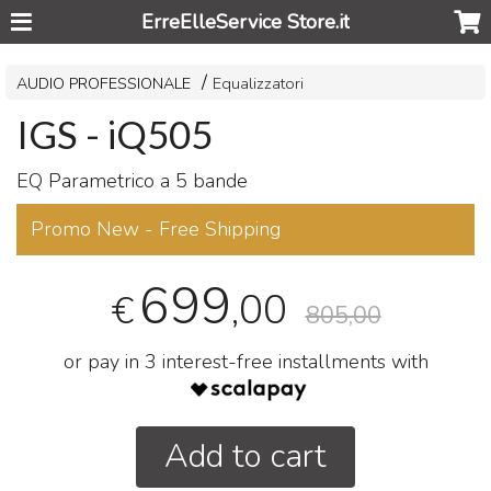
ErreElleService Store.it
AUDIO PROFESSIONALE
Equalizzatori
IGS - iQ505
EQ Parametrico a 5 bande
Promo New - Free Shipping
699
,00
€
805,00
or pay in 3 interest-free installments with
Add to cart