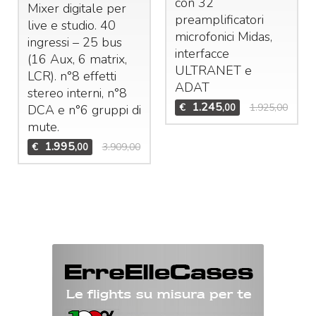
con 32
Mixer digitale per
preamplificatori
live e studio. 40
microfonici Midas,
ingressi – 25 bus
interfacce
(16 Aux, 6 matrix,
ULTRANET
e
LCR
). n°8 effetti
ADAT
stereo interni, n°8
1.245
€
1.925,00
,00
DCA
e n°6 gruppi di
mute.
1.995
€
3.909,00
,00