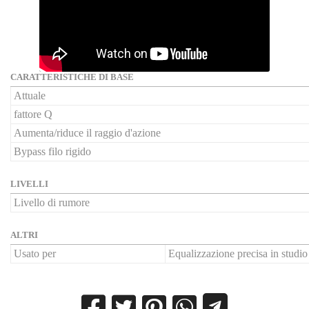
CARATTERISTICHE DI BASE
Attuale
fattore Q
Aumenta/riduce il raggio d'azione
Bypass filo rigido
LIVELLI
Livello di rumore
ALTRI
Usato per
Equalizzazione precisa in studio