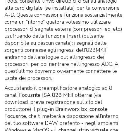
Tools, consente l’invio diretto di 8 canali analogici
alla card digitale (se installata) per la conversione
A-D. Questa connessione funziona sostanzialmente
come un “ritorno” qualora volessimo utilizzare
processori di segnale esterni (compressori, eq, etc.)
usufruendo della funzione Insert (pulsante
disponibile su ciascun canale): i segnali delle
sorgenti connesse agli ingressi dell’828MKII
andranno dall’analogue out all’ingresso dei
processori, per poi rientrare nell’ingresso ADC. A
quest’ultimo dovremo ovviamente connettere le
uscite dei processori.
Acquistando il preamplificatore analogico ad 8
canali
Focusrite ISA 828 MkII
otterrai (via
download, previa registrazione sul sito del
produttore) il plug-in
Brainworx bx_console
Focusrite
, che ti metterà a disposizione all’interno
del tuo software DAW preferito - negli ambienti
Windows e MacOS - il
channel strip virtuale
che