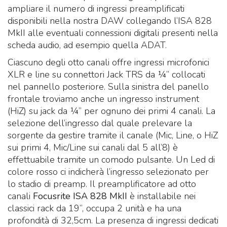
ampliare il numero di ingressi preamplificati
disponibili nella nostra DAW collegando l’ISA 828
MkII alle eventuali connessioni digitali presenti nella
scheda audio, ad esempio quella ADAT.
Ciascuno degli otto canali offre ingressi microfonici
XLR e line su connettori Jack TRS da ¼” collocati
nel pannello posteriore. Sulla sinistra del panello
frontale troviamo anche un ingresso instrument
(HiZ) su jack da ¼” per ognuno dei primi 4 canali. La
selezione dell’ingresso dal quale prelevare la
sorgente da gestire tramite il canale (Mic, Line, o HiZ
sui primi 4, Mic/Line sui canali dal 5 all’8) è
effettuabile tramite un comodo pulsante. Un Led di
colore rosso ci indicherà l’ingresso selezionato per
lo stadio di preamp. Il preamplificatore ad otto
canali
Focusrite ISA 828 MkII
è installabile nei
classici rack da 19”, occupa 2 unità e ha una
profondità di 32,5cm. La presenza di ingressi dedicati