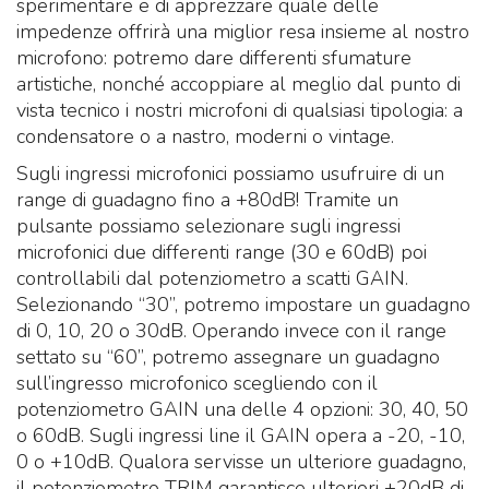
sperimentare e di apprezzare quale delle
impedenze offrirà una miglior resa insieme al nostro
microfono: potremo dare differenti sfumature
artistiche, nonché accoppiare al meglio dal punto di
vista tecnico i nostri microfoni di qualsiasi tipologia: a
condensatore o a nastro, moderni o vintage.
Sugli ingressi microfonici possiamo usufruire di un
range di guadagno fino a +80dB! Tramite un
pulsante possiamo selezionare sugli ingressi
microfonici due differenti range (30 e 60dB) poi
controllabili dal potenziometro a scatti GAIN.
Selezionando “30”, potremo impostare un guadagno
di 0, 10, 20 o 30dB. Operando invece con il range
settato su “60”, potremo assegnare un guadagno
sull’ingresso microfonico scegliendo con il
potenziometro GAIN una delle 4 opzioni: 30, 40, 50
o 60dB. Sugli ingressi line il GAIN opera a -20, -10,
0 o +10dB. Qualora servisse un ulteriore guadagno,
il potenziometro TRIM garantisce ulteriori +20dB di