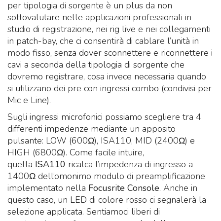
per tipologia di sorgente è un plus da non
sottovalutare nelle applicazioni professionali in
studio di registrazione, nei rig live e nei collegamenti
in patch-bay, che ci consentirà di cablare l’unità in
modo fisso, senza dover sconnettere e riconnettere i
cavi a seconda della tipologia di sorgente che
dovremo registrare, cosa invece necessaria quando
si utilizzano dei pre con ingressi combo (condivisi per
Mic e Line).
Sugli ingressi microfonici possiamo scegliere tra 4
differenti impedenze mediante un apposito
pulsante: LOW (600Ω), ISA110, MID (2400Ω) e
HIGH (6800Ω). Come facile intuire,
quella
ISA110
ricalca l’impedenza di ingresso a
1400Ω dell’omonimo modulo di preamplificazione
implementato nella
Focusrite Console
. Anche in
questo caso, un LED di colore rosso ci segnalerà la
selezione applicata. Sentiamoci liberi di