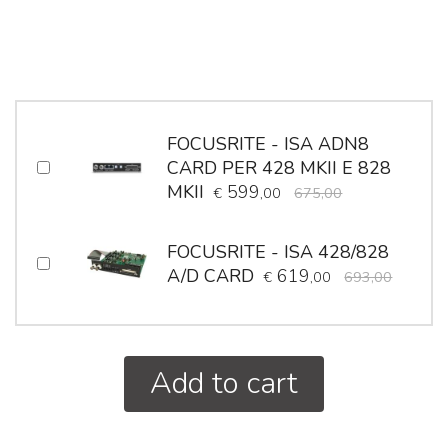
FOCUSRITE - ISA ADN8
CARD PER 428 MKII E 828
MKII
599
€
,00
675,00
FOCUSRITE - ISA 428/828
A/D CARD
619
€
,00
693,00
Add to cart