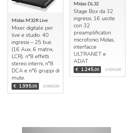
Midas DL32
Stage Box da 32
ingressi, 16 uscite
Midas M32R Live
con 32
Mixer digitale per
preamplificatori
live e studio. 40
microfonici Midas,
ingressi – 25 bus
interfacce
(16 Aux, 6 matrix,
ULTRANET
e
LCR
). n°8 effetti
ADAT
stereo interni, n°8
1.245
€
1.925,00
,00
DCA
e n°6 gruppi di
mute.
1.995
€
3.909,00
,00