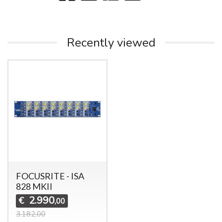
Recently viewed
FOCUSRITE - ISA
828 MKII
2.990
€
,00
3.182,00