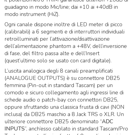
guadagno in modo Mic/line; dai +10 ai +40dB in
modo instrument (HiZ).
Ogni canale dispone inoltre di LED meter di picco
(calibrabili) a 6 segmenti e di interruttori individuali
retroilluminati per l’attivazione/disattivazione
dell’alimentazione phantom a +48V, dell’inversione
di fase, del filtro passa alte e dell’Insert
(quest’ultimo solo se usato con card digitale).
L’uscita analogica degli 8 canali preamplificati
(ANALOGUE OUTPUTS) è su connettore DB25
femmina (Pin-out in standard Tascam) per un
comodo e sicuro collegamento agli ingressi line di
schede audio o patch-bay con connettori DB25,
oppure sfruttando una classica frusta di cavi (NON
inclusa) da DB25 maschio a 8 Jack TRS o XLR. Un
ulteriore connettore DB25 denominato “
ADC
INPUTS
”, anch’esso cablato in standard Tascam/Pro