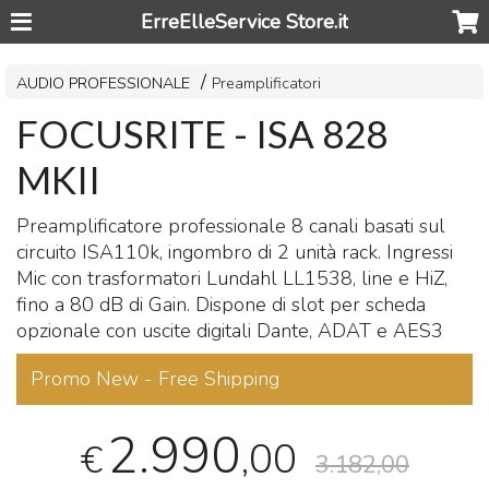
ErreElleService Store.it
AUDIO PROFESSIONALE
Preamplificatori
FOCUSRITE - ISA 828
MKII
Preamplificatore professionale 8 canali basati sul
circuito ISA110k, ingombro di 2 unità rack. Ingressi
Mic con trasformatori Lundahl LL1538, line e HiZ,
fino a 80 dB di Gain. Dispone di slot per scheda
opzionale con uscite digitali Dante,
ADAT
e AES3
Promo New - Free Shipping
2.990
,00
€
3.182,00