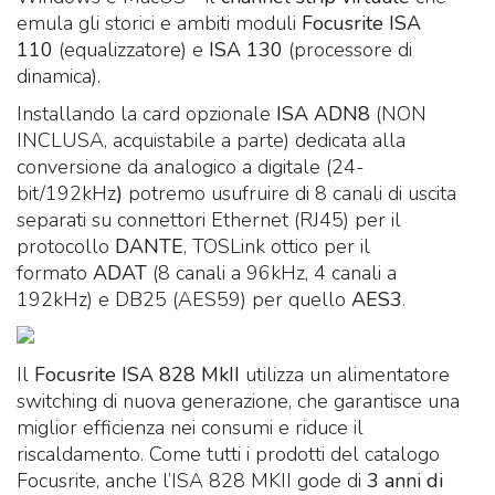
emula gli storici e ambiti moduli
Focusrite ISA
110
(equalizzatore) e
ISA 130
(processore di
dinamica).
Installando la card opzionale
ISA ADN8
(NON
INCLUSA, acquistabile a parte) dedicata alla
conversione da analogico a digitale (24-
bit/192kHz
)
potremo usufruire di 8 canali di uscita
separati su connettori Ethernet (RJ45) per il
protocollo
DANTE
, TOSLink ottico per il
formato
ADAT
(8 canali a 96kHz, 4 canali a
192kHz) e DB25 (AES59) per quello
AES3
.
Il
Focusrite ISA 828 MkII
utilizza un alimentatore
switching di nuova generazione, che garantisce una
miglior efficienza nei consumi e riduce il
riscaldamento. Come tutti i prodotti del catalogo
Focusrite, anche l’ISA 828 MKII gode di
3 anni di