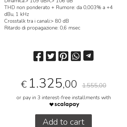
Dinamica:> 109 dBA,> 106 dB
THD
non ponderato
+ Rumore: da 0,003% a +4
dBu, 1 kHz
Crosstalk tra i canali:> 80 dB
Ritardo di propagazione: 0,6 msec
1.325
,00
€
1.555,00
or pay in 3 interest-free installments with
Add to cart