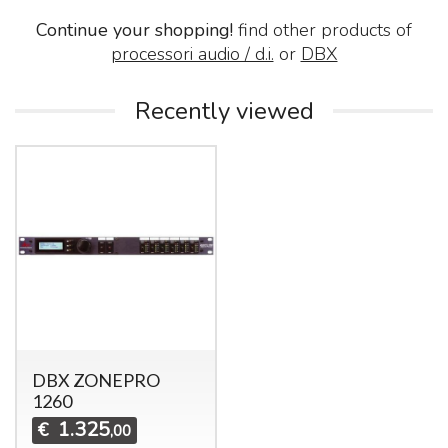
Continue your shopping!
find other products of
processori audio / d.i.
or
DBX
Recently viewed
DBX ZONEPRO
1260
1.325
€
,00