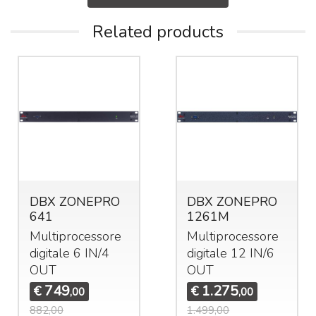
Related products
DBX ZONEPRO
DBX ZONEPRO
641
1261M
Multiprocessore
Multiprocessore
digitale 6 IN/4
digitale 12 IN/6
OUT
OUT
749
1.275
€
€
,00
,00
882,00
1.499,00