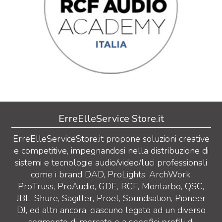
ErreElleService Store.it
ErreElleServiceStore.it propone soluzioni creative
e competitive, impegnandosi nella distribuzione di
sistemi e tecnologie audio/video/luci professionali
come i brand DAD, ProLights, ArchWork,
ProTruss, ProAudio, GDE, RCF, Montarbo, QSC,
JBL, Shure, Sagitter, Proel, Soundsation, Pioneer
DJ, ed altri ancora, ciascuno legato ad un diverso
segmento di mercato e a specifici profili di