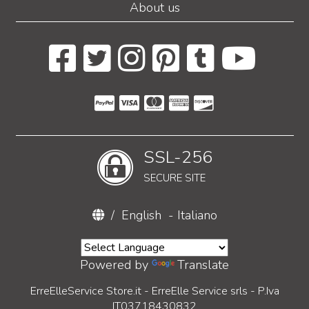
About us
SSL-256
SECURE SITE
/
English
-
Italiano
Powered by
Translate
ErreElleService Store.it - ErreElle Service srls - P.Iva
IT03718430832