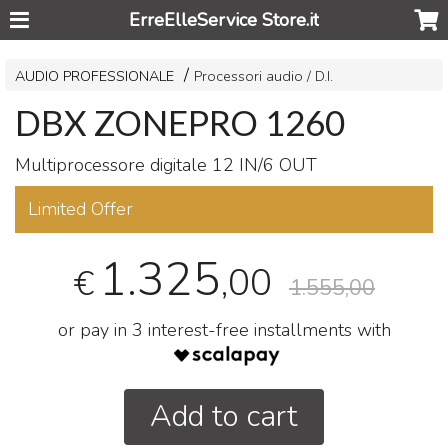
ErreElleService Store.it
AUDIO PROFESSIONALE
Processori audio / D.I.
DBX ZONEPRO 1260
Multiprocessore digitale 12 IN/6
OUT
Limited Offer
1.325
,00
€
1.555,00
or pay in 3 interest-free installments with
Add to cart