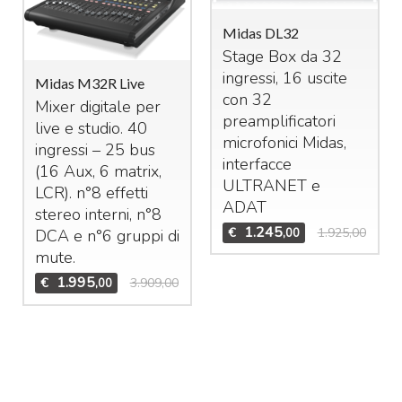
Midas DL32
Stage Box da 32
ingressi, 16 uscite
Midas M32R Live
con 32
Mixer digitale per
preamplificatori
live e studio. 40
microfonici Midas,
ingressi – 25 bus
interfacce
(16 Aux, 6 matrix,
ULTRANET
e
LCR
). n°8 effetti
ADAT
stereo interni, n°8
1.245
€
1.925,00
,00
DCA
e n°6 gruppi di
mute.
1.995
€
3.909,00
,00