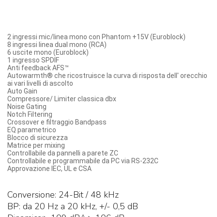
2 ingressi mic/linea mono con Phantom +15V (Euroblock)
8 ingressi linea dual mono (RCA)
6 uscite mono (Euroblock)
1 ingresso SPDIF
Anti feedback AFS™
Autowarmth® che ricostruisce la curva di risposta dell' orecchio
ai vari livelli di ascolto
Auto Gain
Compressore/ Limiter classica dbx
Noise Gating
Notch Filtering
Crossover e filtraggio Bandpass
EQ parametrico
Blocco di sicurezza
Matrice per mixing
Controllabile da pannelli a parete ZC
Controllabile e programmabile da PC via RS-232C
Approvazione IEC, UL e CSA
Conversione: 24-Bit / 48 kHz
BP: da 20 Hz a 20 kHz, +/- 0,5 dB