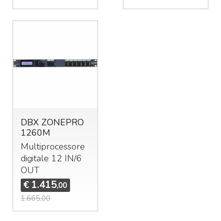
DBX ZONEPRO
1260M
Multiprocessore
digitale 12 IN/6
OUT
1.415
€
,00
1.665,00