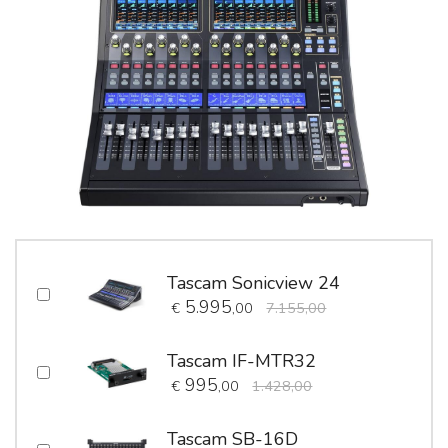
Tascam Sonicview 24
5.995
€
,00
7.155,00
Tascam IF-MTR32
995
€
,00
1.428,00
Tascam SB-16D