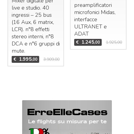
Mixer digitale per
preamplificatori
live e studio. 40
microfonici Midas,
ingressi – 25 bus
interfacce
(16 Aux, 6 matrix,
ULTRANET
e
LCR
). n°8 effetti
ADAT
stereo interni, n°8
1.245
€
1.925,00
,00
DCA
e n°6 gruppi di
mute.
1.995
€
3.909,00
,00