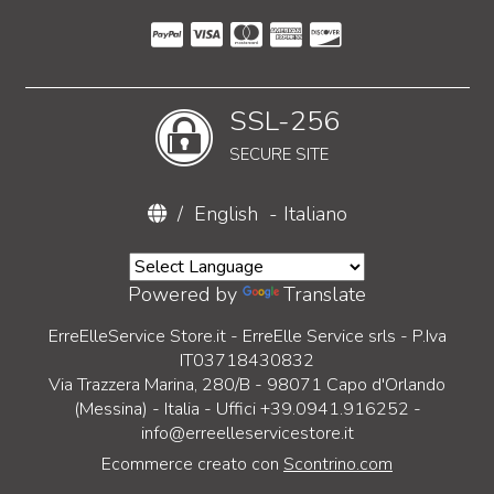
SSL-256
SECURE SITE
/
English
-
Italiano
Powered by
Translate
ErreElleService Store.it - ErreElle Service srls - P.Iva
IT03718430832
Via Trazzera Marina, 280/B - 98071 Capo d'Orlando
(Messina) - Italia - Uffici +39.0941.916252 -
info@erreelleservicestore.it
Ecommerce creato con
Scontrino.com