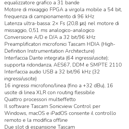
equalizzatore grafico a 31 bande
Motore di mixaggio FPGA a virgola mobile a 54 bit,
frequenza di campionamento di 96 kHz
Latenza ultra-bassa: 2× Fs (20,8 μs) nel motore di
missaggio, 0,51 ms analogico-analogico
Conversione A/D e D/A a 32 bit/96 kHz
Preamplificatori microfonici Tascam HDIA (High-
Definition Instrumentation Architecture)
Interfaccia Dante integrata (64 ingressi/uscite);
supporta ridondanza, AES67, DDM e SMPTE 2110
Interfaccia audio USB a 32 bit/96 kHz (32
ingressi/uscite)
16 ingressi microfono/linea (fino a +32 dBu), 16
uscite di linea XLR con routing flessibile
Quattro processori multieffetto
Il software Tascam Sonicview Control per
Windows, macOS e iPadOS consente il controllo
remoto e la modifica offline
Due slot di espansione Tascam