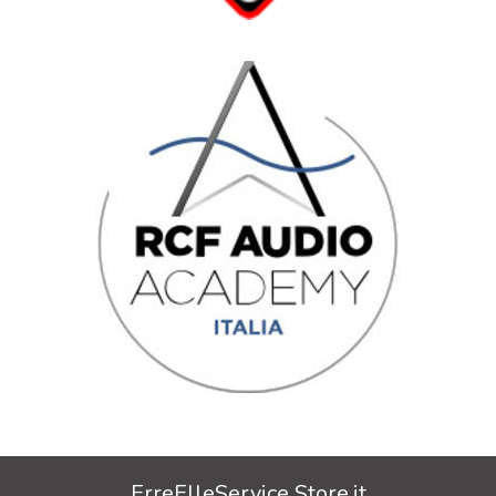
ErreElleService Store.it