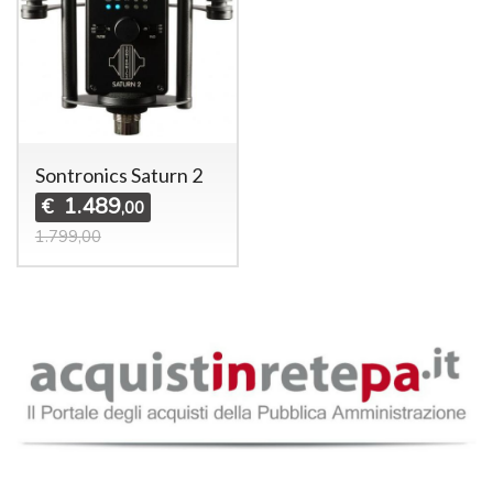
Sontronics Saturn 2
1.489
€
,00
1.799,00