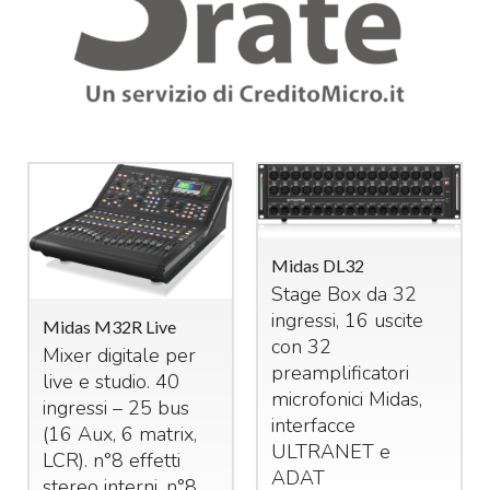
Midas DL32
Stage Box da 32
ingressi, 16 uscite
Midas M32R Live
con 32
Mixer digitale per
preamplificatori
live e studio. 40
microfonici Midas,
ingressi – 25 bus
interfacce
(16 Aux, 6 matrix,
ULTRANET
e
LCR
). n°8 effetti
ADAT
stereo interni, n°8