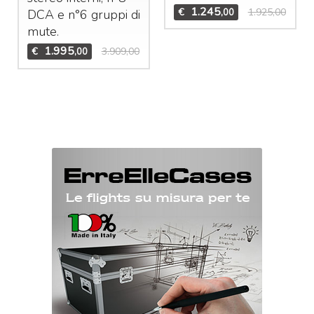
1.245
€
1.925,00
,00
DCA
e n°6 gruppi di
mute.
1.995
€
3.909,00
,00