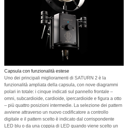
Capsula con funzionalità estese
Uno dei principali miglioramenti di SATURN 2 è la
funzionalità ampliata della capsula, con nove diagrammi
polari in totale: i cinque indicati sul pannello frontale –
omni, subcardioide, cardioide, ipercardioide e figura a otto
– più quattro posizioni intermedie. La selezione dei pattern
avviene attraverso un nuovo codificatore a controllo
digitale e il pattern scelto è indicato dal corrispondente
LED blu o da una coppia di LED quando viene scelto un