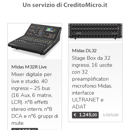
Midas DL32
Stage Box da 32
ingressi, 16 uscite
Midas M32R Live
con 32
Mixer digitale per
preamplificatori
live e studio. 40
microfonici Midas,
ingressi – 25 bus
interfacce
(16 Aux, 6 matrix,
ULTRANET
e
LCR
). n°8 effetti
ADAT
stereo interni, n°8
1.245
€
1.925,00
,00
DCA
e n°6 gruppi di
mute.