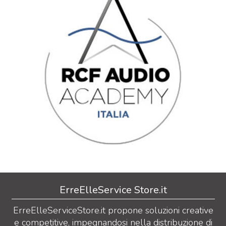
ErreElleService Store.it
ErreElleServiceStore.it propone soluzioni creative
e competitive, impegnandosi nella distribuzione di