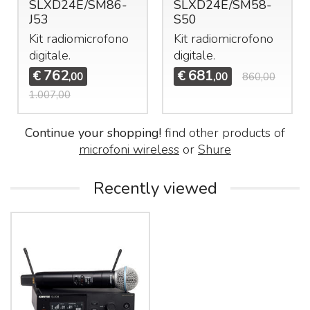
SLXD24E/SM86-
SLXD24E/SM58-
J53
S50
Kit radiomicrofono
Kit radiomicrofono
digitale.
digitale.
762
681
€
€
,00
,00
860,00
1.007,00
Continue your shopping!
find other products of
microfoni wireless
or
Shure
Recently viewed