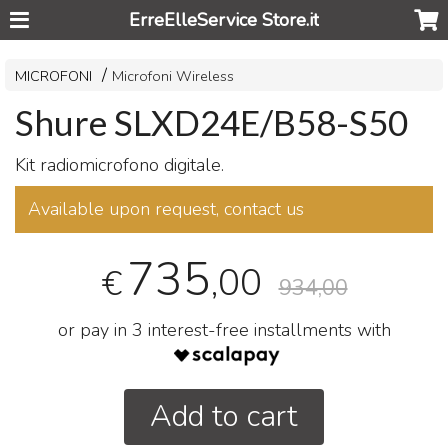
ErreElleService Store.it
MICROFONI
Microfoni Wireless
Shure SLXD24E/B58-S50
Kit radiomicrofono digitale.
Available upon request, contact us
735
,00
€
934,00
or pay in 3 interest-free installments with
Add to cart