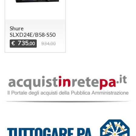
Shure
SLXD24E/B58-S50
735
€
,00
934,00