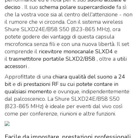
deciso
. Il suo
schema polare supercardioide
fa sì
che la vostra voce sia al centro dell'attenzione - non
il rumore che vi circonda. Con il sistema wireless
Shure SLXD24E/B58 S50 (823-865 MHz), ora
potete godere dei vantaggi di questa capsula
microfonica senza fili e con una nuova libertà. Il set
comprende il
ricevitore monocanale SLXD4
e
il
trasmettitore portatile SLXD2/B58
, oltre a
utili
accessori
.
Approfittate di una
chiara qualità del suono a 24
bit
e
di prestazioni RF su cui potete contare in
qualsiasi momento
e ovunque, indipendentemente
dal palcoscenico. La Shure SLXD24E/B58 S50
(823-865 MHz) è ideale per eventi dal vivo così
come per conferenze, riunioni e altre funzioni.
Facile da impostare, prestazioni professionali