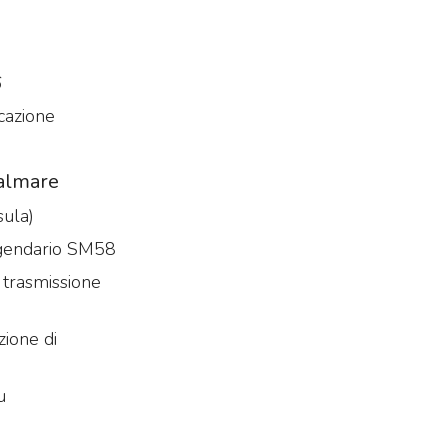
6
icazione
Palmare
sula)
ggendario SM58
a trasmissione
zione di
u