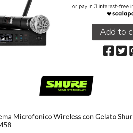
or pay in 3 interest-free 
Add to c
tema Microfonico Wireless con Gelato Shu
M58