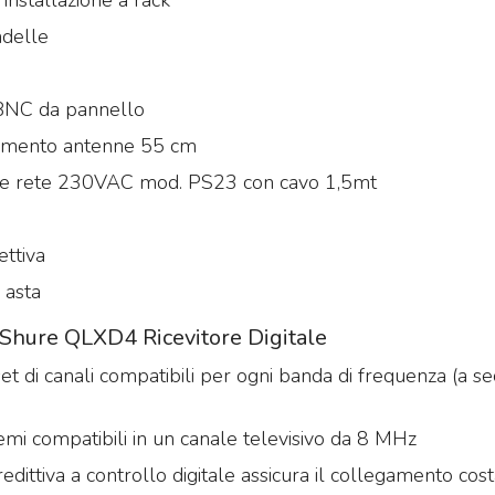
ondelle
 BNC da pannello
gamento antenne 55 cm
re rete 230VAC mod. PS23 con cavo 1,5mt
A
ettiva
 asta
e Shure QLXD4 Ricevitore Digitale
et di canali compatibili per ogni banda di frequenza (a s
temi compatibili in un canale televisivo da 8 MHz
redittiva a controllo digitale assicura il collegamento cos