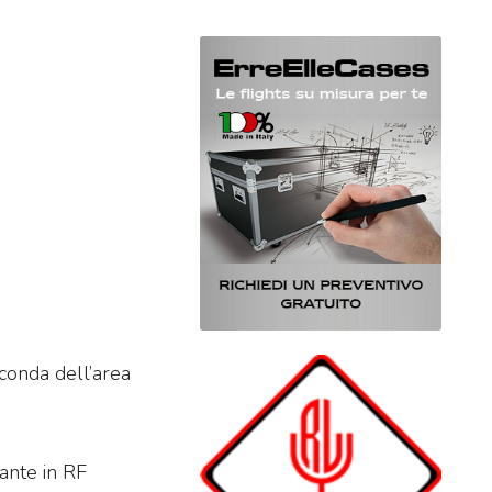
econda dell’area
tante in RF