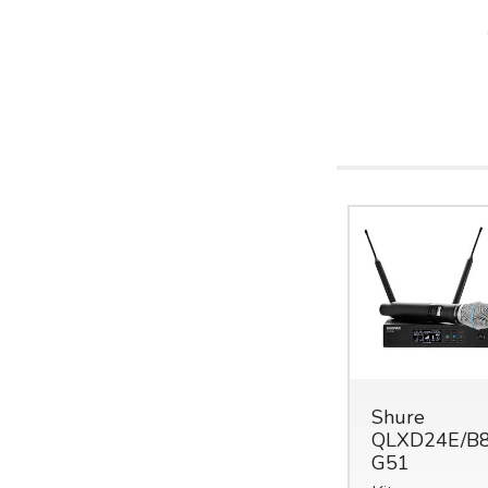
Shure
Shure
QLXD24E/B58A-
QLXD24E/B
G51
G51
ure