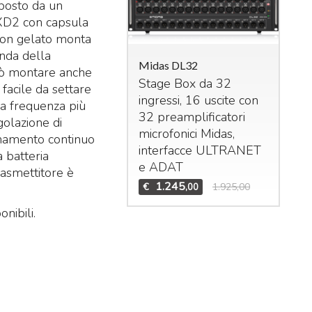
posto da un
LXD2 con capsula
 con gelato monta
onda della
Midas DL32
può montare anche
Stage Box da 32
facile da settare
ingressi, 16 uscite con
la frequenza più
das M32R Live
32 preamplificatori
golazione di
xer digitale per live
microfonici Midas,
ionamento continuo
studio. 40 ingressi –
interfacce
ULTRANET
 batteria
 bus (16 Aux, 6
Mid
e
ADAT
trasmettitore è
Bun
trix,
LCR
). n°8 effetti
1.245
€
1.925,00
,00
Set
ereo interni, n°8
DCA
Mid
n°6 gruppi di mute.
onibili.
Te
1.995
3.909,00
,00
Mid
€