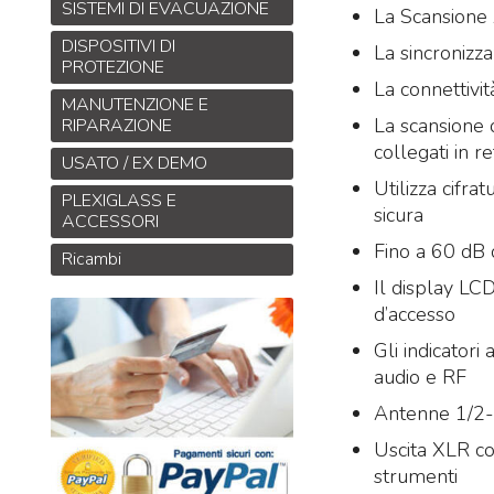
SISTEMI DI EVACUAZIONE
La Scansione 
DISPOSITIVI DI
La sincronizz
PROTEZIONE
La connettivit
MANUTENZIONE E
La scansione d
RIPARAZIONE
collegati in r
USATO / EX DEMO
Utilizza cifra
PLEXIGLASS E
sicura
ACCESSORI
Fino a 60 dB 
Ricambi
Il display LC
d’accesso
Gli indicatori
audio e RF
Antenne 1/2-
Uscita XLR co
strumenti