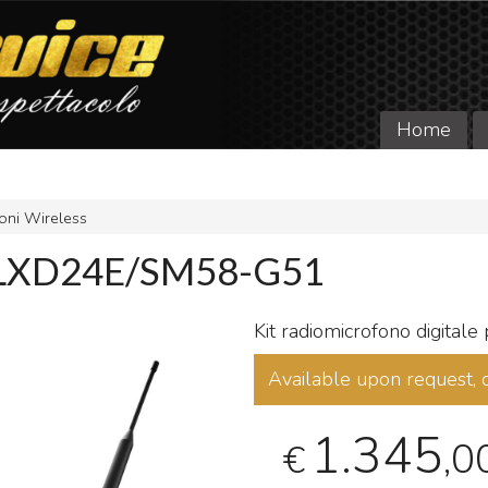
Home
oni Wireless
QLXD24E/SM58-G51
Kit radiomicrofono digitale
Available upon request, 
1.345
,0
€