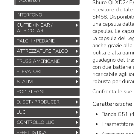
Accessori
Shure QLXD24E/S
ricevitore digit
INTERFONO
SM58. Disponibil
una capsula dalla
CUFFIE / IN EAR /
Midas DL32
capsula). Le caps
AURICOLARI
Stage Box da 32
la capsula del le
PALCHI / PEDANE
ingressi, 16 uscite con
anche grazie alla
32 preamplificatori
ATTREZZATURE PALCO
pulita e alla gam
microfonici Midas,
guadagno del tras
TRUSS AMERICANE
interfacce
ULTRANET
con due batterie 
M
e
ADAT
ELEVATORI
ricaricabile agli 
B
1.245
€
1.925,00
robusta per dura
,00
STATIVI
S
M
Confronta le sue c
PODI / LEGGII
T
DJ SET / PRODUCER
Caratteristic
M
LUCI
Banda G51 (
CONTROLLO LUCI
Trasmettitor
EFFETTISTICA
Accessori per 