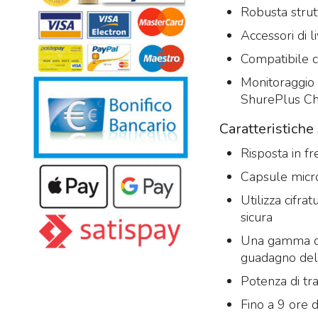
Robusta strutt
Accessori di l
Compatibile 
Monitoraggio e
ShurePlus C
Caratteristich
Risposta in f
Capsule micr
Utilizza cifra
sicura
Una gamma din
guadagno del
Potenza di t
Fino a 9 ore 