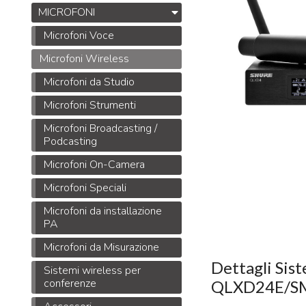
MICROFONI
Microfoni Voce
Microfoni Wireless
Microfoni da Studio
Microfoni Strumenti
Microfoni Broadcasting /
Podcasting
Microfoni On-Camera
Microfoni Speciali
Microfoni da installazione
PA
Microfoni da Misurazione
Dettagli Sis
Sistemi wireless per
conferenze
QLXD24E/S