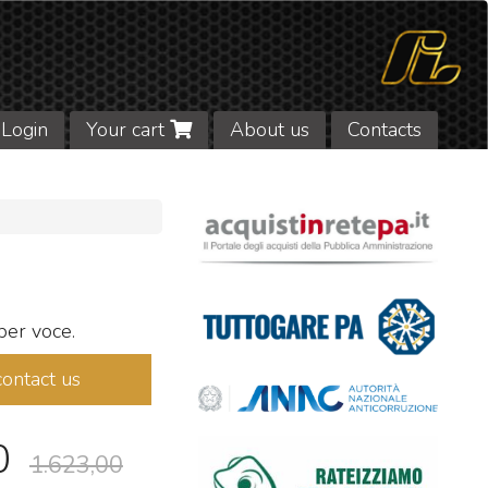
Login
Your cart
About us
Contacts
 per voce.
contact us
0
1.623,00