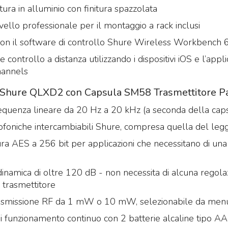
ura in alluminio con finitura spazzolata
ivello professionale per il montaggio a rack inclusi
con il software di controllo Shure Wireless Workbench 
 controllo a distanza utilizzando i dispositivi iOS e l’appl
hannels
e Shure QLXD2 con Capsula SM58 Trasmettitore 
requenza lineare da 20 Hz a 20 kHz (a seconda della cap
ofoniche intercambiabili Shure, compresa quella del le
tura AES a 256 bit per applicazioni che necessitano di un
amica di oltre 120 dB - non necessita di alcuna regola
 trasmettitore
rasmissione RF da 1 mW o 10 mW, selezionabile da men
di funzionamento continuo con 2 batterie alcaline tipo AA