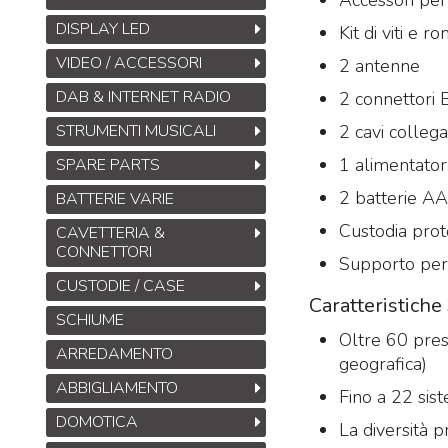
DISPLAY LED
Kit di viti e r
VIDEO / ACCESSORI
2 antenne
DAB & INTERNET RADIO
2 connettori
2 cavi colle
STRUMENTI MUSICALI
1 alimentato
SPARE PARTS
2 batterie A
BATTERIE VARIE
Custodia prot
CAVETTERIA &
CONNETTORI
Supporto per
CUSTODIE / CASE
Caratteristich
SCHIUME
Oltre 60 pres
ARREDAMENTO
geografica)
ABBIGLIAMENTO
Fino a 22 sis
DOMOTICA
La diversità p