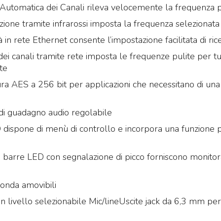
Automatica dei Canali rileva velocemente la frequenza p
azione tramite infrarossi imposta la frequenza selezionata
à in rete Ethernet consente l’impostazione facilitata di rice
ei canali tramite rete imposta le frequenze pulite per tutti
ete
tura AES a 256 bit per applicazioni che necessitano di un
di guadagno audio regolabile
D dispone di menù di controllo e incorpora una funzione p
 a barre LED con segnalazione di picco forniscono monitora
onda amovibili
n livello selezionabile Mic/lineUscite jack da 6,3 mm per