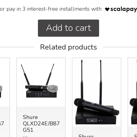
or pay in 3 interest-free installments with
Add to cart
Related products
Shure
87A-
QLXD24E/B87C-
G51
Shure