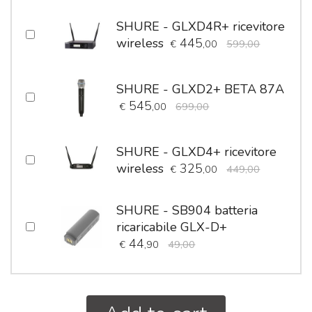
SHURE - GLXD4R+ ricevitore
wireless
445
€
,00
599,00
SHURE - GLXD2+ BETA 87A
545
€
,00
699,00
SHURE - GLXD4+ ricevitore
wireless
325
€
,00
449,00
SHURE - SB904 batteria
ricaricabile GLX-D+
44
€
,90
49,00