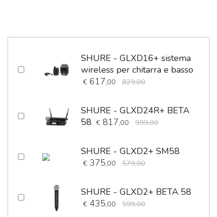
SHURE - GLXD16+ sistema
wireless per chitarra e basso
617
€
,00
829,00
SHURE - GLXD24R+ BETA
58
817
€
,00
999,00
SHURE - GLXD2+ SM58
375
€
,00
579,00
SHURE - GLXD2+ BETA 58
435
€
,00
599,00