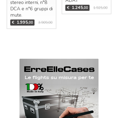
ADAT
stereo interni, n°8
1.245
€
1.925,00
,00
DCA
e n°6 gruppi di
mute.
1.995
€
3.909,00
,00