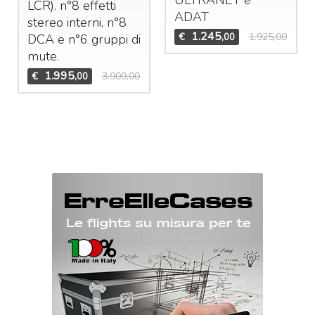
LCR
). n°8 effetti
ADAT
stereo interni, n°8
1.245
€
1.925,00
,00
DCA
e n°6 gruppi di
mute.
1.995
€
3.909,00
,00