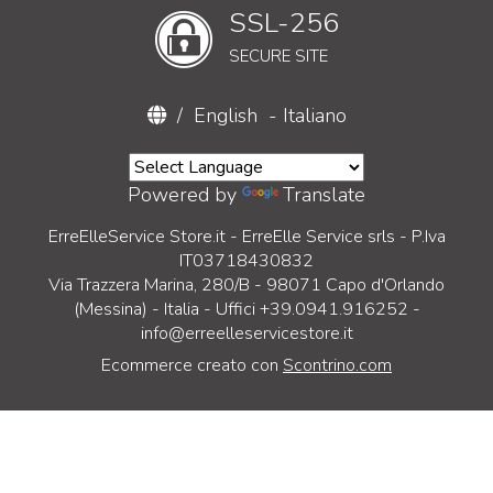
SSL-256
SECURE SITE
/
English
-
Italiano
Powered by
Translate
ErreElleService Store.it - ErreElle Service srls - P.Iva
IT03718430832
Via Trazzera Marina, 280/B - 98071 Capo d'Orlando
(Messina) - Italia - Uffici +39.0941.916252 -
info@erreelleservicestore.it
Ecommerce creato con
Scontrino.com