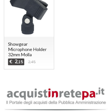
Showgear
Microphone Holder
32mm Molla
2
€
,15
2,45