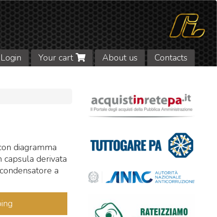
Login
Your cart
About us
Contacts
 con diagramma
n capsula derivata
 condensatore a
ing