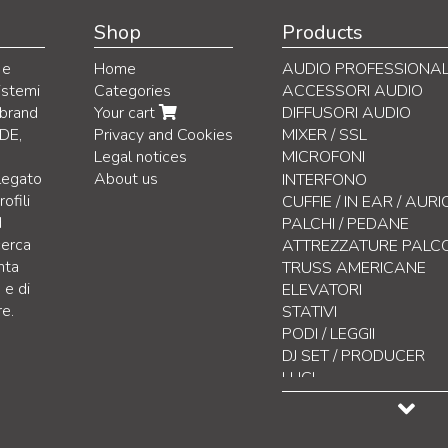
Shop
Products
 e
Home
AUDIO PROFESSIONA
istemi
Categories
ACCESSORI AUDIO
 brand
Your cart
DIFFUSORI AUDIO
DE,
Privacy and Cookies
MIXER / SSL
Legal notices
MICROFONI
 legato
About us
Microfoni Voce
INTERFONO
ofili
Microfoni Wireless
CUFFIE / IN EAR / AUR
d
Microfoni da Studio
PALCHI / PEDANE
cerca
Microfoni Strumenti
ATTREZZATURE PALC
nta
Microfoni Broadcasting 
TRUSS AMERICANE
 e di
Microfoni On-Camera
ELEVATORI
re.
Microfoni Speciali
STATIVI
Microfoni da installazio
PODI / LEGGII
Microfoni da Misurazion
DJ SET / PRODUCER
Sistemi wireless per co
LUCI
Accessori
CONTROLLO LUCI
EFFETTISTICA
DISPLAY LED