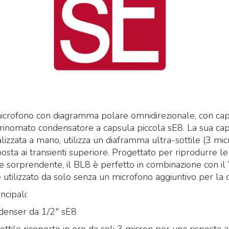
Mi
Mi
e 
crofono con diagramma polare omnidirezionale, con cap
25
idas M32R Live / DL32
Midas M32 Live / DL32
 rinomato condensatore a capsula piccola sE8. La sua ca
undle
Bundle
ma
lizzata a mano, utilizza un diaframma ultra-sottile (3 mic
et composto da:
Set composto da:
st
posta ai transienti superiore. Progettato per riprodurre 
idas M32R Live Klark
Midas M32 Live Klark
e 
e sorprendente, il BL8 è perfetto in combinazione con il
eknik NCAT5E-50m
Teknik NCAT5E-50m
€
utilizzato da solo senza un microfono aggiuntivo per la c
idas DL32
Midas DL32
3.855
4.655
ncipali:
€
5.324,00
€
6.925,00
,00
,00
denser da 1/2" sE8