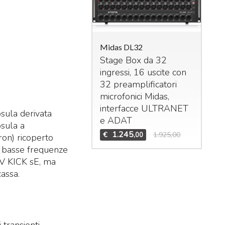
Midas DL32
Stage Box da 32
ingressi, 16 uscite con
das M32R Live
32 preamplificatori
xer digitale per live
microfonici Midas,
studio. 40 ingressi –
interfacce
ULTRANET
sula derivata
 bus (16 Aux, 6
Mid
e
ADAT
psula a
Bun
trix,
LCR
). n°8 effetti
1.245
€
1.925,00
,00
ron) ricoperto
Set
ereo interni, n°8
DCA
le basse frequenze
Mid
n°6 gruppi di mute.
 V KICK sE, ma
Te
1.995
3.909,00
,00
assa.
Mid
€