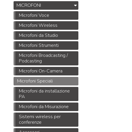
MICROFONI
Microfoni Voce
Microfoni Wireless
Microfoni da Studio
Microfoni Strumenti
Microfoni Broadcasting /
Podcasting
Microfoni On-Camera
Microfoni Speciali
Microfoni da installazione
PA
Microfoni da Misurazione
Sistemi wireless per
conferenze