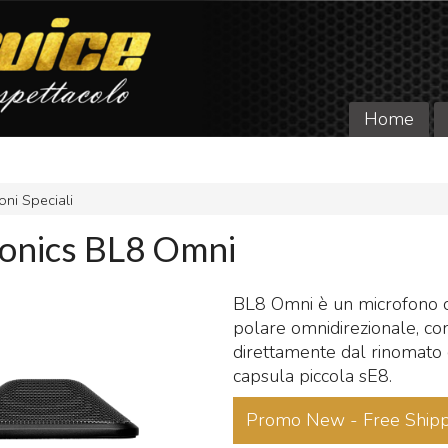
Home
oni Speciali
ronics BL8 Omni
BL8 Omni è un microfono
polare omnidirezionale, co
direttamente dal rinomato
capsula piccola sE8.
Promo New - Free Shipp