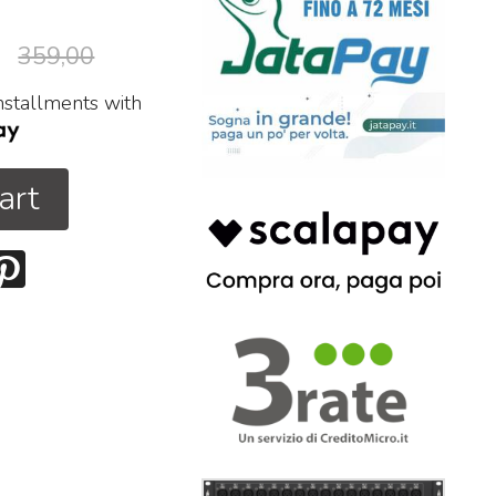
359,00
installments with
art