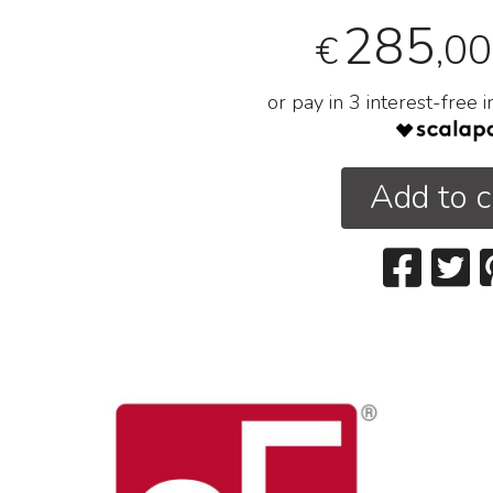
285
,00
€
or pay in 3 interest-free 
Add to c