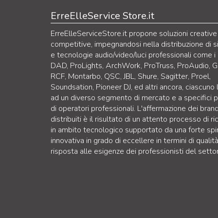
ErreElleService Store.it
ErreElleServiceStore.it propone soluzioni creative
competitive, impegnandosi nella distribuzione di s
e tecnologie audio/video/luci professionali come i
DAD, ProLights, ArchWork, ProTruss, ProAudio, G
RCF, Montarbo, QSC, JBL, Shure, Sagitter, Proel,
Soundsation, Pioneer DJ, ed altri ancora, ciascuno
ad un diverso segmento di mercato e a specifici pr
di operatori professionali. L'affermazione dei bran
distribuiti è il risultato di un attento processo di ri
in ambito tecnologico supportato da una forte spi
innovativa in grado di eccellere in termini di qualità
risposta alle esigenze dei professionisti del setto