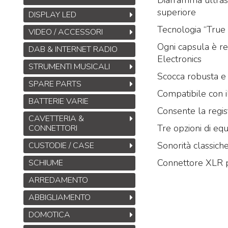
Diaframma ultrasot
superiore
DISPLAY LED
Tecnologia “True 
VIDEO / ACCESSORI
Ogni capsula è re
DAB & INTERNET RADIO
Electronics
STRUMENTI MUSICALI
Scocca robusta e 
SPARE PARTS
Compatibile con i
BATTERIE VARIE
Consente la regis
CAVETTERIA &
Tre opzioni di eq
CONNETTORI
Sonorità classich
CUSTODIE / CASE
Connettore XLR p
SCHIUME
ARREDAMENTO
ABBIGLIAMENTO
DOMOTICA