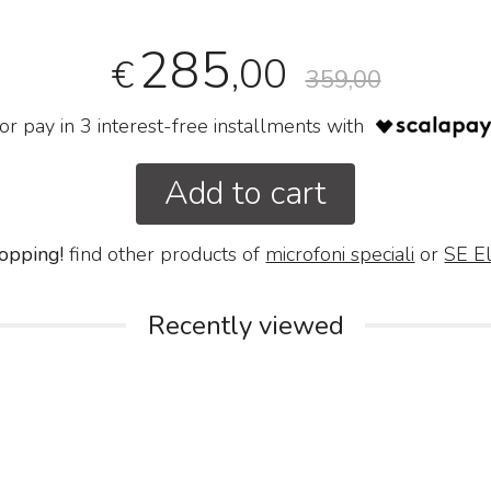
285
,00
€
359,00
or pay in 3 interest-free installments with
Add to cart
opping!
find other products of
microfoni speciali
or
SE El
Recently viewed