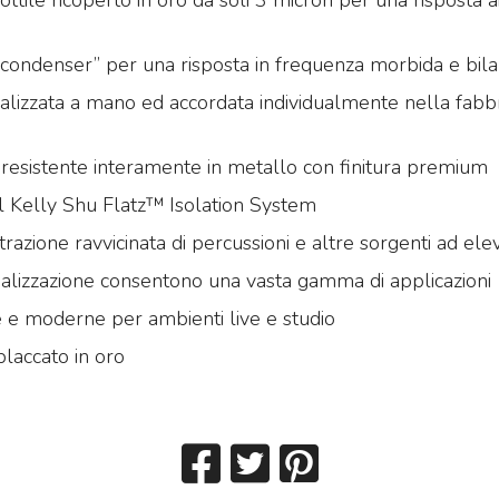
tile ricoperto in oro da soli 3 micron per una risposta ai
condenser” per una risposta in frequenza morbida e bila
alizzata a mano ed accordata individualmente nella fabb
resistente interamente in metallo con finitura premium
l Kelly Shu Flatz™ Isolation System
trazione ravvicinata di percussioni e altre sorgenti ad el
ualizzazione consentono una vasta gamma di applicazioni
e e moderne per ambienti live e studio
laccato in oro