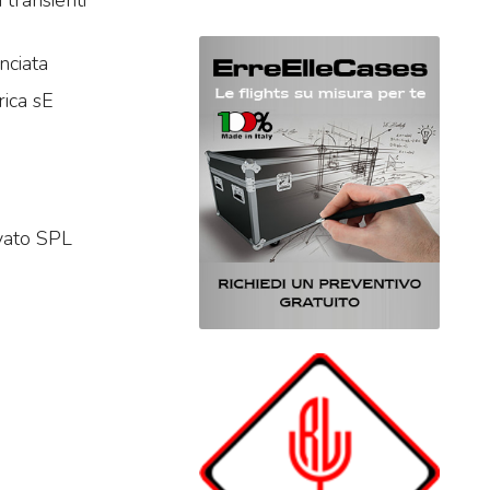
 transienti
nciata
rica sE
evato SPL