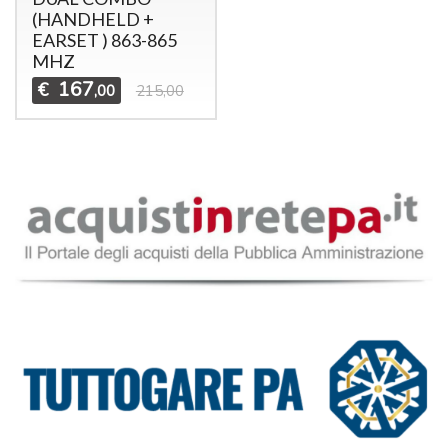
(HANDHELD +
EARSET ) 863-865
MHZ
167
€
,00
215,00