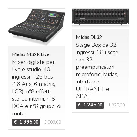
Midas DL32
Stage Box da 32
ingressi, 16 uscite
Midas M32R Live
con 32
Mixer digitale per
preamplificatori
live e studio. 40
microfonici Midas,
ingressi – 25 bus
interfacce
(16 Aux, 6 matrix,
ULTRANET
e
LCR
). n°8 effetti
ADAT
stereo interni, n°8
1.245
€
1.925,00
,00
DCA
e n°6 gruppi di
mute.
1.995
€
3.909,00
,00