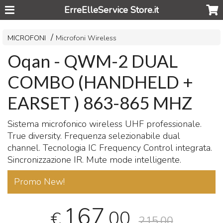
ErreElleService Store.it
MICROFONI
Microfoni Wireless
Oqan - QWM-2 DUAL
COMBO (HANDHELD +
EARSET ) 863-865 MHZ
Sistema microfonico wireless
UHF
professionale.
True diversity. Frequenza selezionabile dual
channel. Tecnologia IC Frequency Control integrata.
Sincronizzazione IR. Mute mode intelligente.
Promo New!
167
,00
€
215,00