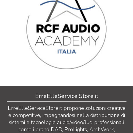
ErreElleService Store.it
ErreElleServiceStore.it propone soluzioni creative
e competitive, impegnandosi nella distribuzione di
sistemi e tecnologie audio/video/luci professionali
come i brand DAD, ProLights, ArchWork,