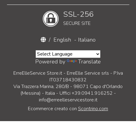
SSL-256
SECURE SITE
/
English
-
Italiano
Powered by
Translate
ErreElleService Store.it - ErreElle Service srls - P.Iva
IT03718430832
Via Trazzera Marina, 280/B - 98071 Capo d'Orlando
(Messina) - Italia - Uffici +39.0941.916252 -
info@erreelleservicestore.it
Ecommerce creato con
Scontrino.com