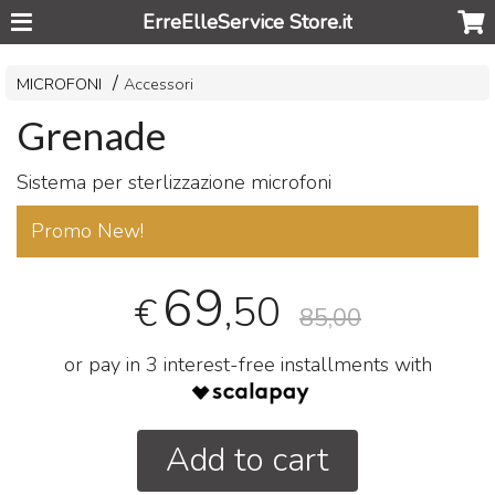
ErreElleService Store.it
MICROFONI
Accessori
Grenade
Sistema per sterlizzazione microfoni
Promo New!
69
,50
€
85,00
or pay in 3 interest-free installments with
Add to cart