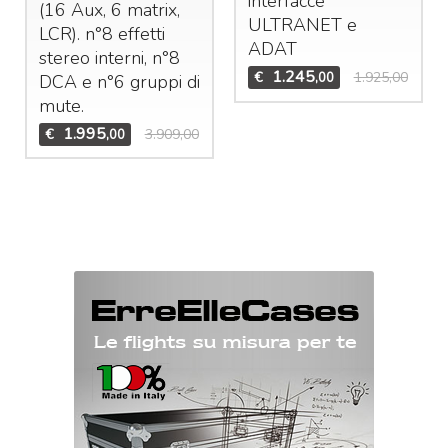
interfacce
(16 Aux, 6 matrix,
ULTRANET
e
LCR
). n°8 effetti
ADAT
stereo interni, n°8
1.245
€
1.925,00
,00
DCA
e n°6 gruppi di
mute.
1.995
€
3.909,00
,00