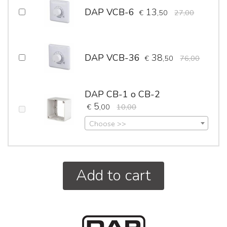
DAP VCB-6
13
€
,50
27,00
DAP VCB-36
38
€
,50
76,00
DAP CB-1 o CB-2
5
€
,00
10,00
Choose >>
Add to cart