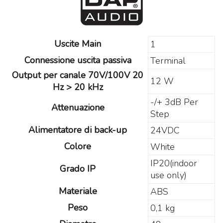
Uscite Main
1
Connessione uscita passiva
Terminal
Output per canale 70V/100V 20
12 W
Hz > 20 kHz
-/+ 3dB Per
Attenuazione
Step
Alimentatore di back-up
24VDC
Colore
White
IP20(indoor
Grado IP
use only)
Materiale
ABS
Peso
0,1 kg