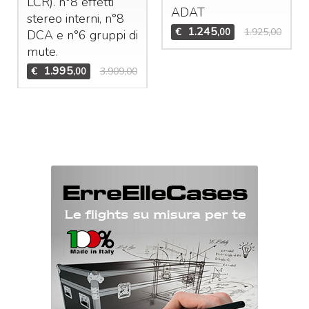
LCR
). n°8 effetti
ADAT
stereo interni, n°8
1.245
€
1.925,00
,00
DCA
e n°6 gruppi di
mute.
1.995
€
3.909,00
,00