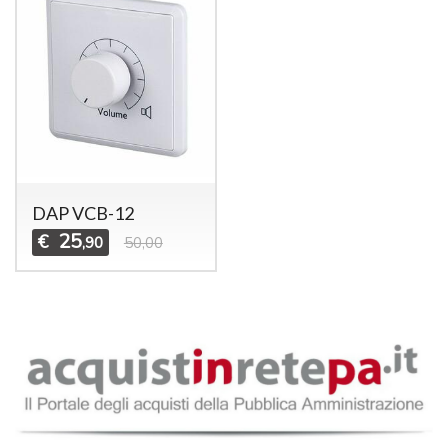
DAP VCB-12
25
€
,90
50,00