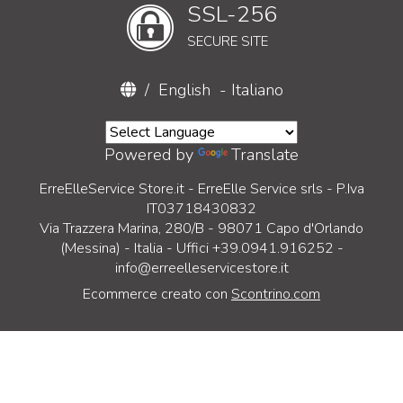
SSL-256
SECURE SITE
/
English
-
Italiano
Powered by
Translate
ErreElleService Store.it - ErreElle Service srls - P.Iva
IT03718430832
Via Trazzera Marina, 280/B - 98071 Capo d'Orlando
(Messina) - Italia - Uffici +39.0941.916252 -
info@erreelleservicestore.it
Ecommerce creato con
Scontrino.com