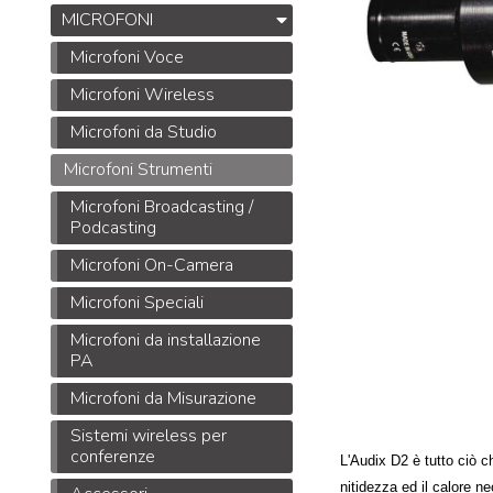
MICROFONI
Microfoni Voce
Microfoni Wireless
Microfoni da Studio
Microfoni Strumenti
Microfoni Broadcasting /
Podcasting
Microfoni On-Camera
Microfoni Speciali
Microfoni da installazione
PA
Microfoni da Misurazione
Sistemi wireless per
conferenze
L'Audix D2 è tutto ciò c
nitidezza ed il calore n