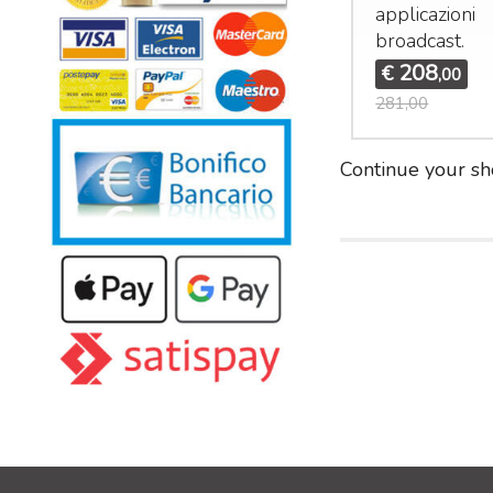
e sul palco.
applicazioni
broadcast.
258
,00
208
€
9,00
,00
281,00
Continue your sh