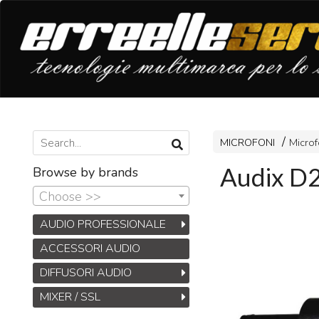
MICROFONI
Microf
Audix D
Browse by brands
Choose >>
AUDIO PROFESSIONALE
ACCESSORI AUDIO
DIFFUSORI AUDIO
MIXER / SSL