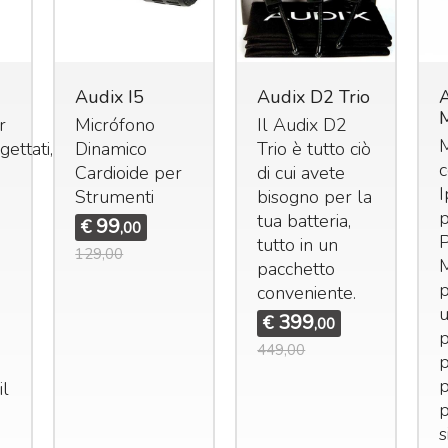
Audix I5
Audix D2 Trio
r
Micrófono
Il Audix D2
M
ettati,
Dinamico
Trio è tutto ciò
Cardioide per
di cui avete
I
Strumenti
bisogno per la
p
tua batteria,
99
€
,00
P
tutto in un
129,00
pacchetto
p
conveniente.
399
€
,00
p
449,00
p
p
il
p
s