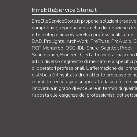
ErreElleService Store.it
ErreElleServiceStore.it propone soluzioni creative
competitive, impegnandosi nella distribuzione di s
e tecnologie audio/video/luci professionali come i
DAD, ProLights, ArchWork, ProTruss, ProAudio, G
RCF, Montarbo, QSC, JBL, Shure, Sagitter, Proel,
Soundsation, Pioneer DJ, ed altri ancora, ciascuno
ad un diverso segmento di mercato e a specifici pr
di operatori professionali. L'affermazione dei bran
distribuiti è il risultato di un attento processo di ri
in ambito tecnologico supportato da una forte spi
innovativa in grado di eccellere in termini di qualità
risposta alle esigenze dei professionisti del setto