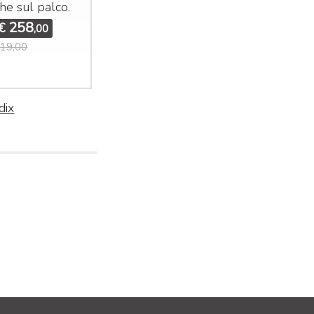
he sul palco.
applicazioni
broadcast.
258
€
,00
208
€
19,00
,00
281,00
dix