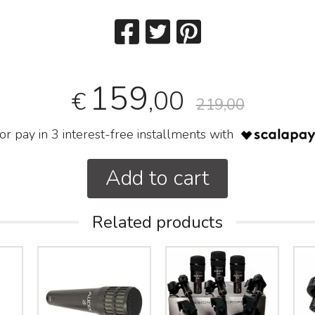
159
,00
€
219,00
or pay in 3 interest-free installments with
Add to cart
Related products