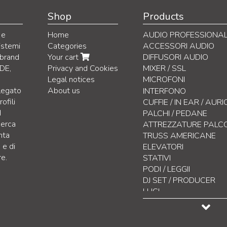
Shop
Products
 e
Home
AUDIO PROFESSIONA
istemi
Categories
ACCESSORI AUDIO
 brand
Your cart
DIFFUSORI AUDIO
DE,
Privacy and Cookies
MIXER / SSL
Legal notices
MICROFONI
 legato
About us
Microfoni Voce
INTERFONO
ofili
Microfoni Wireless
CUFFIE / IN EAR / AUR
d
Microfoni da Studio
PALCHI / PEDANE
cerca
Microfoni Strumenti
ATTREZZATURE PALC
nta
Microfoni Broadcasting 
TRUSS AMERICANE
 e di
Microfoni On-Camera
ELEVATORI
re.
Microfoni Speciali
STATIVI
Microfoni da installazio
PODI / LEGGII
Microfoni da Misurazion
DJ SET / PRODUCER
Sistemi wireless per co
LUCI
Accessori
CONTROLLO LUCI
EFFETTISTICA
DISPLAY LED