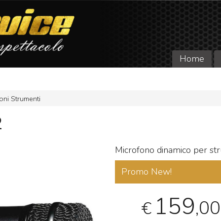
Home
oni Strumenti
2
Microfono dinamico per st
Promo New!
159
,00
€