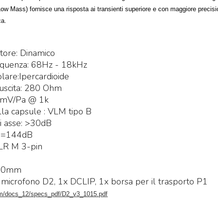
 Mass) fornisce una risposta ai transienti superiore e con maggiore precisio
ca.
i
ttore: Dinamico
requenza: 68Hz - 18kHz
are:Ipercardioide
Mi
uscita: 280 Ohm
Mi
1,2mV/Pa @ 1k
e 
lla capsule : VLM tipo B
25
idas M32R Live / DL32
Midas M32 Live / DL32
ri asse: >30dB
undle
Bundle
ma
: =144dB
et composto da:
Set composto da:
st
XLR M 3-pin
idas M32R Live Klark
Midas M32 Live Klark
e 
g
eknik NCAT5E-50m
Teknik NCAT5E-50m
€
100mm
idas DL32
Midas DL32
 microfono D2, 1x DCLIP, 1x borsa per il trasporto P1
3.855
4.655
€
5.324,00
€
6.925,00
,00
,00
om/docs_12/specs_pdf/D2_v3_1015.pdf