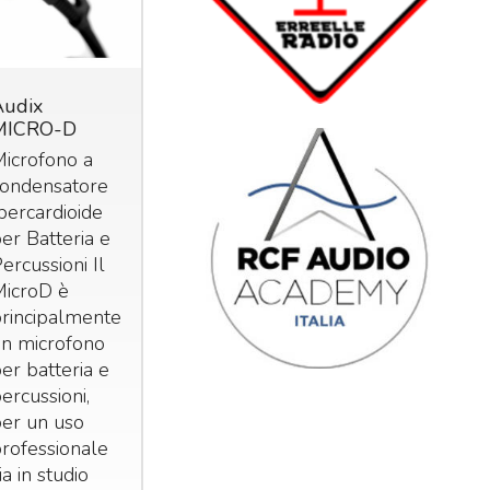
Audix
Audix D4
Audix D6
MICRO-D
Microfono
Microfono 
icrofono a
dinamico per
grancassaPr
condensatore
strumenti
lavorati,
percardioide
assemblati 
186
€
,00
er Batteria e
testati da
219,00
ercussioni Il
Audix negli
MicroD è
Stati Uniti, i
rincipalmente
D6 è un
un microfono
microfono
er batteria e
dinamico p
ercussioni,
strumenti
er un uso
utilizzato pe
rofessionale
palco, lo
ia in studio
studio e le