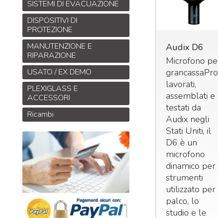
SISTEMI DI EVACUAZIONE
DISPOSITIVI DI
PROTEZIONE
MANUTENZIONE E
dix
Audix D4
Audix D6
RIPARAZIONE
CRO-D
Microfono
Microfono pe
crofono a
dinamico per
grancassaProg
USATO / EX DEMO
ndensatore
strumenti
lavorati,
PLEXIGLASS E
ercardioide
assemblati e
186
ACCESSORI
€
,00
r Batteria e
testati da
219,00
Ricambi
cussioni Il
Audix negli
croD è
Stati Uniti, il
incipalmente
D6 è un
 microfono
microfono
r batteria e
dinamico per
rcussioni,
strumenti
r un uso
utilizzato per 
ofessionale
palco, lo
 in studio
studio e le