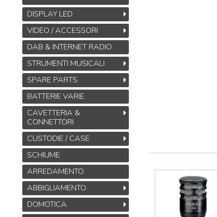
DISPLAY LED
VIDEO / ACCESSORI
DAB & INTERNET RADIO
STRUMENTI MUSICALI
SPARE PARTS
BATTERIE VARIE
CAVETTERIA &
CONNETTORI
CUSTODIE / CASE
SCHIUME
ARREDAMENTO
ABBIGLIAMENTO
DOMOTICA