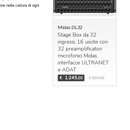
ne nella cattura di ogni
Midas DL32
Stage Box da 32
ingressi, 16 uscite con
das M32R Live
32 preamplificatori
xer digitale per live
microfonici Midas,
studio. 40 ingressi –
interfacce
ULTRANET
 bus (16 Aux, 6
Mid
e
ADAT
Bun
trix,
LCR
). n°8 effetti
1.245
€
1.925,00
,00
Set
ereo interni, n°8
DCA
Mid
n°6 gruppi di mute.
Te
1.995
3.909,00
,00
Mid
€