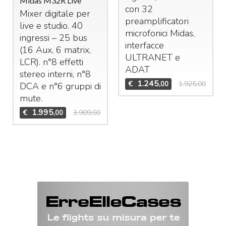
Midas M32R Live
con 32
Mixer digitale per
preamplificatori
live e studio. 40
microfonici Midas,
ingressi – 25 bus
interfacce
(16 Aux, 6 matrix,
ULTRANET
e
LCR
). n°8 effetti
ADAT
stereo interni, n°8
1.245
€
1.925,00
,00
DCA
e n°6 gruppi di
mute.
1.995
€
3.909,00
,00