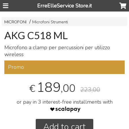
ErreElleService Store.it
MICROFONI
Microfoni Strumenti
AKG C518 ML
Microfono a clamp per percussioni per utilizzo
wireless
Promo
189
,00
€
223,00
or pay in 3 interest-free installments with
Add to cart