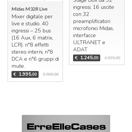
ingressi, 16 uscite
Midas M32R Live
con 32
Mixer digitale per
preamplificatori
live e studio. 40
microfonici Midas,
ingressi – 25 bus
interfacce
(16 Aux, 6 matrix,
ULTRANET
e
LCR
). n°8 effetti
ADAT
stereo interni, n°8
1.245
€
1.925,00
,00
DCA
e n°6 gruppi di
mute.
1.995
€
3.909,00
,00