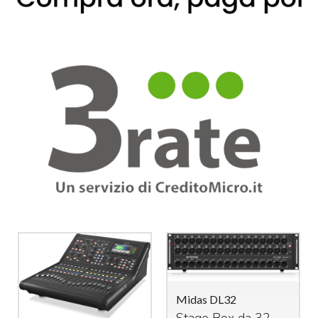
Midas DL32
Stage Box da 32