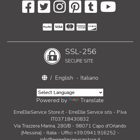
SSL-256
SECURE SITE
/
English
-
Italiano
Powered by
Translate
ErreElleService Store.it - ErreElle Service srls - P.Iva
IT03718430832
Via Trazzera Marina, 280/B - 98071 Capo d'Orlando
(Messina) - Italia - Uffici +39.0941.916252 -
info@erreelleservicestore.it