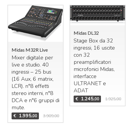
Midas DL32
Stage Box da 32
ingressi, 16 uscite
Midas M32R Live
con 32
Mixer digitale per
preamplificatori
live e studio. 40
microfonici Midas,
ingressi – 25 bus
interfacce
(16 Aux, 6 matrix,
ULTRANET
e
LCR
). n°8 effetti
ADAT
stereo interni, n°8
1.245
€
1.925,00
,00
DCA
e n°6 gruppi di
mute.
1.995
€
3.909,00
,00