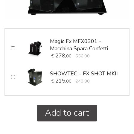
Magic Fx MFX0301 -
Macchina Spara Confetti
278
€
,00
556,00
SHOWTEC - FX SHOT MKII
215
€
,00
249,00
Add to cart