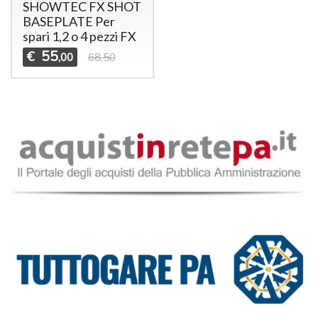
SHOWTEC FX SHOT
BASEPLATE Per
spari 1,2 o 4 pezzi FX
55
€
,00
68,50