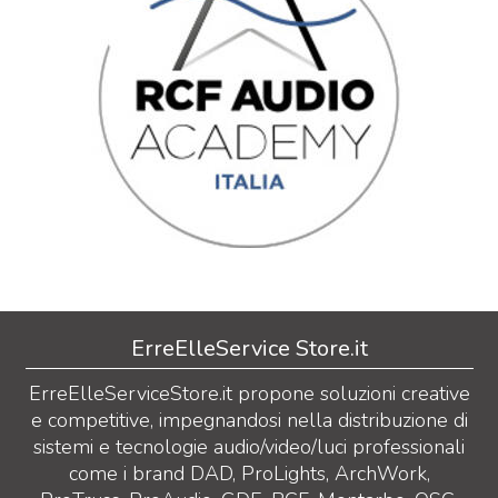
ErreElleService Store.it
ErreElleServiceStore.it propone soluzioni creative
e competitive, impegnandosi nella distribuzione di
sistemi e tecnologie audio/video/luci professionali
come i brand DAD, ProLights, ArchWork,