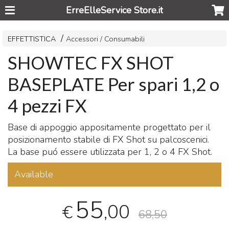
ErreElleService Store.it
EFFETTISTICA
Accessori / Consumabili
SHOWTEC FX SHOT
BASEPLATE Per spari 1,2 o
4 pezzi FX
Base di appoggio appositamente progettato per il
posizionamento stabile di FX Shot su palcoscenici.
La base puó essere utilizzata per 1, 2 o 4 FX Shot.
Available
55
,00
€
68,50