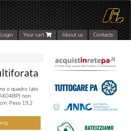
Login
Your cart
About us
Contacts
ltiforata
iano o quadro lato
TRAK04BP) non
 cm. Peso 19,2
ing