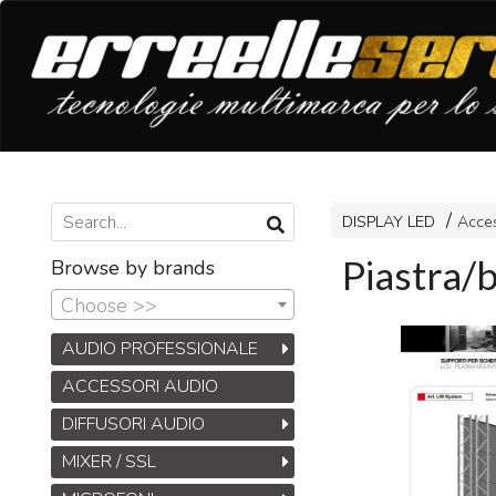
DISPLAY LED
Acces
Piastra/b
Browse by brands
Choose >>
AUDIO PROFESSIONALE
ACCESSORI AUDIO
DIFFUSORI AUDIO
MIXER / SSL