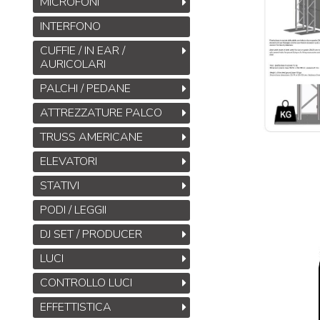
MICROFONI
INTERFONO
CUFFIE / IN EAR /
AURICOLARI
PALCHI / PEDANE
ATTREZZATURE PALCO
TRUSS AMERICANE
ELEVATORI
STATIVI
PODI / LEGGII
DJ SET / PRODUCER
LUCI
CONTROLLO LUCI
EFFETTISTICA