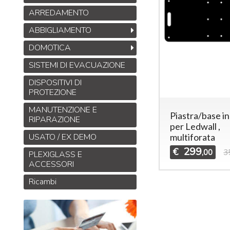
ARREDAMENTO
ABBIGLIAMENTO
DOMOTICA
SISTEMI DI EVACUAZIONE
DISPOSITIVI DI
PROTEZIONE
MANUTENZIONE E
Piastra/base in
RIPARAZIONE
per Ledwall ,
multiforata
USATO / EX DEMO
299
€
,00
3
PLEXIGLASS E
ACCESSORI
Ricambi