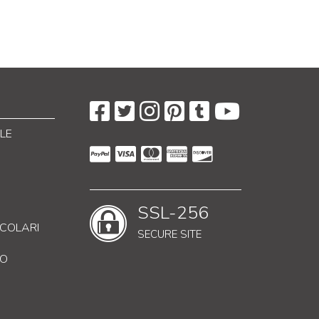
LE
SSL-256
RICOLARI
SECURE SITE
CO