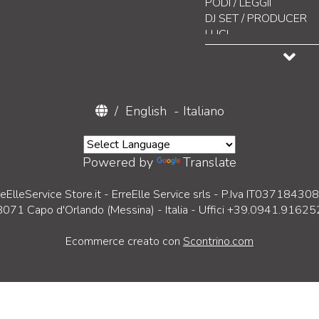
PODI / LEGGII
DJ SET / PRODUCER
LUCI
CONTROLLO LUCI
EFFETTISTICA
DISPLAY LED
Pannelli
VIDEO / ACCESSORI
/
English
-
Italiano
Accessori Pannelli
DAB & INTERNET RAD
AV Controller & Acces
STRUMENTI MUSICALI
SPARE PARTS
BATTERIE VARIE
Powered by
Translate
CAVETTERIA & CONN
CUSTODIE / CASE
reElleService Store.it - ErreElle Service srls - P.Iva IT03718430
SCHIUME
98071 Capo d'Orlando (Messina) - Italia - Uffici +39.0941.91625
ARREDAMENTO
ABBIGLIAMENTO
Ecommerce creato con
Scontrino.com
DOMOTICA
SISTEMI DI EVACUAZ
DISPOSITIVI DI PROTE
MANUTENZIONE E RI
USATO / EX DEMO