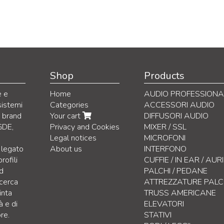
Shop
Products
e e
Home
AUDIO PROFESSIONA
sistemi
Categories
ACCESSORI AUDIO
i brand
Your cart
DIFFUSORI AUDIO
GDE,
Privacy and Cookies
MIXER / SSL
Legal notices
MICROFONI
 legato
About us
INTERFONO
rofili
CUFFIE / IN EAR / AU
nd
PALCHI / PEDANE
icerca
ATTREZZATURE PAL
inta
TRUSS AMERICANE
à e di
ELEVATORI
re.
STATIVI