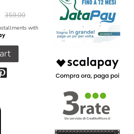
359,00
installments with
art