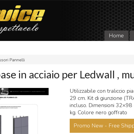
Home
sori Pannelli
ase in acciaio per Ledwall , mu
Utilizzabile con traliccio p
29 cm. Kit di giunzione (
incluso. Dimensioni 32×98
kg. Colore nero goffrato
Promo New - Free Shipp