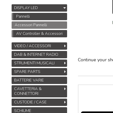
DISPLAY LED
Pannelli
Midas DL32
Accessori Pannelli
Stage Box da 32
AV Controller & Accessori
ingressi, 16 uscite con
32 preamplificatori
VIDEO / ACCESSORI
microfonici Midas,
interfacce
ULTRANET
DAB & INTERNET RADIO
M
Continue your sh
e
ADAT
STRUMENTI MUSICALI
B
1.245
€
1.925,00
,00
S
SPARE PARTS
M
BATTERIE VARIE
T
M
CAVETTERIA &
CONNETTORI
CUSTODIE / CASE
SCHIUME