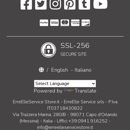
SSL-256
SECURE SITE
/
English
-
Italiano
Powered by
Translate
ErreElleService Store.it - ErreElle Service srls - P.Iva
IT03718430832
Via Trazzera Marina, 280/B - 98071 Capo d'Orlando
(Messina) - Italia - Uffici +39.0941.916252 -
info@erreelleservicestore.it