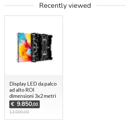
Recently viewed
Display LED da palco
ad alto ROI
dimensioni 3x2 metri
9.850
€
,00
12.000,00