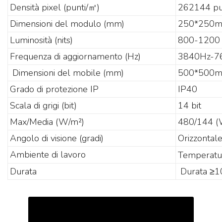
Densità pixel (punti/㎡)
262144 pu
Dimensioni del modulo (mm)
250*250
Luminosità (nits)
800-1200 
Frequenza di aggiornamento (Hz)
3840Hz-7
Dimensioni del mobile (mm)
500*500m
Grado di protezione IP
IP40
Scala di grigi (bit)
14 bit
Max/Media (W/m²)
480/144 (
Angolo di visione (gradi)
Orizzontal
Ambiente di lavoro
Temperat
Durata
Durata ≥