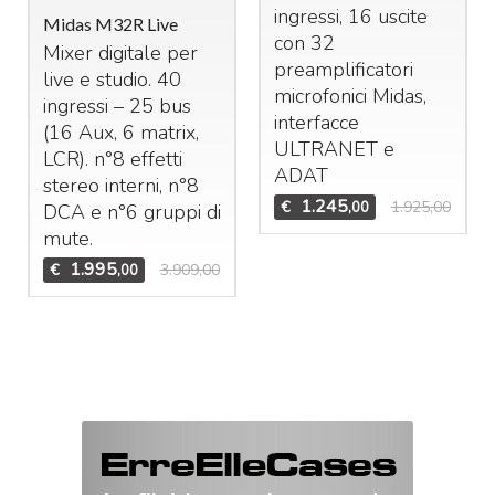
ingressi, 16 uscite
Midas M32R Live
con 32
Mixer digitale per
preamplificatori
live e studio. 40
microfonici Midas,
ingressi – 25 bus
interfacce
(16 Aux, 6 matrix,
ULTRANET
e
LCR
). n°8 effetti
ADAT
stereo interni, n°8
1.245
€
1.925,00
,00
DCA
e n°6 gruppi di
mute.
1.995
€
3.909,00
,00