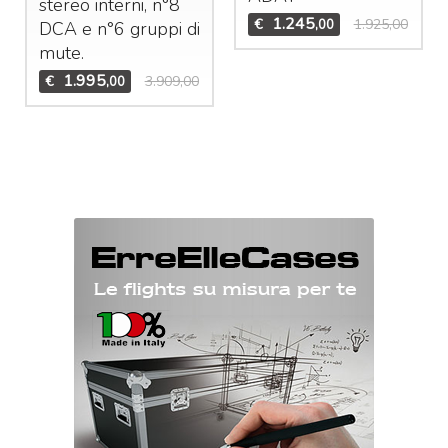
stereo interni, n°8
1.245
€
1.925,00
,00
DCA
e n°6 gruppi di
mute.
1.995
€
3.909,00
,00