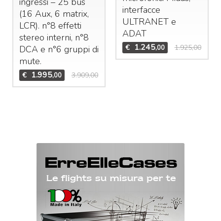
ingressi – 25 bus
interfacce
(16 Aux, 6 matrix,
ULTRANET
e
LCR
). n°8 effetti
ADAT
stereo interni, n°8
1.245
€
1.925,00
,00
DCA
e n°6 gruppi di
mute.
1.995
€
3.909,00
,00