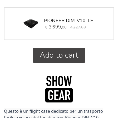
PIONEER DJM-V10-LF
3.699
€
,00
4.227,00
Add to cart
Questo è un flight case dedicato per un trasporto
facile e veloce del tuo dj-mixer Pioneer DJM-V10.