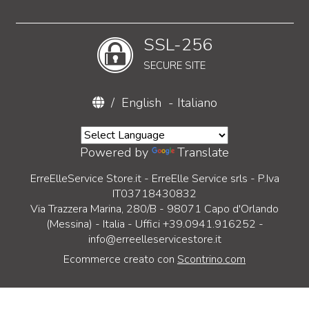
SSL-256
SECURE SITE
/
English
-
Italiano
Powered by
Translate
ErreElleService Store.it - ErreElle Service srls - P.Iva
IT03718430832
Via Trazzera Marina, 280/B - 98071 Capo d'Orlando
(Messina) - Italia - Uffici +39.0941.916252 -
info@erreelleservicestore.it
Ecommerce creato con
Scontrino.com