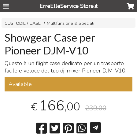
ErreElleService Store.it
CUSTODIE / CASE
Multifunzione & Speciali
Showgear Case per
Pioneer DJM-V10
Questo è un flight case dedicato per un trasporto
facile e veloce del tuo dj-mixer Pioneer
DJM
-V10.
Available
166
,00
€
239,00