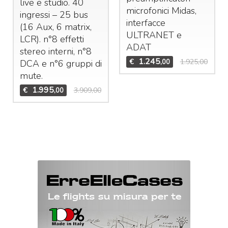
live e studio. 40
microfonici Midas,
ingressi – 25 bus
interfacce
(16 Aux, 6 matrix,
ULTRANET
e
LCR
). n°8 effetti
ADAT
stereo interni, n°8
1.245
€
1.925,00
,00
DCA
e n°6 gruppi di
mute.
1.995
€
3.909,00
,00