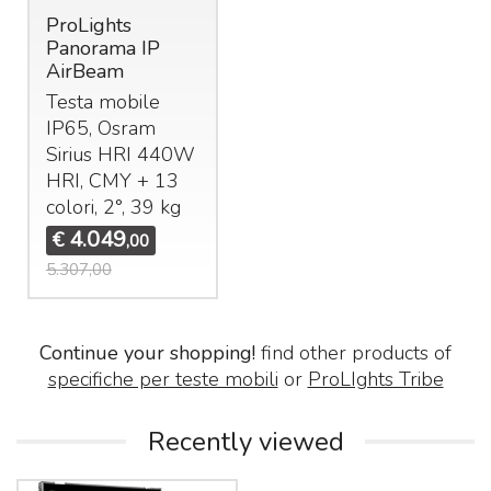
ProLights
Panorama IP
AirBeam
Testa mobile
IP65, Osram
Sirius
HRI
440W
HRI
,
CMY
+ 13
colori, 2°, 39 kg
4.049
€
,00
5.307,00
Continue your shopping!
find other products of
specifiche per teste mobili
or
ProLIghts Tribe
Recently viewed