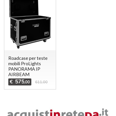
Roadcase per teste
mobili ProLights
PANORAMA IP
AIRBEAM
575
€
,00
611,00