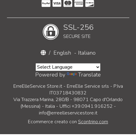
SSL-256
SECURE SITE
/
English
-
Italiano
Powered by
Translate
ErreElleService Store.it - ErreElle Service srls - P.Iva
IT03718430832
Via Trazzera Marina, 280/B - 98071 Capo d'Orlando
(Messina) - Italia - Uffici +39.0941.916252 -
info@erreelleservicestore.it
Ecommerce creato con
Scontrino.com