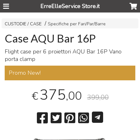
ErreElleService Store.it
CUSTODIE / CASE
Specifiche per Fari/Par/Barre
Case AQU Bar 16P
Flight case per 6 proiettori
AQU
Bar 16P Vano
porta clamp
Promo New!
375
,00
€
399,00