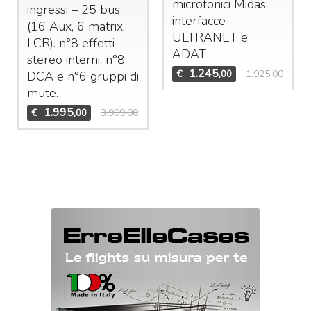
microfonici Midas,
ingressi – 25 bus
interfacce
(16 Aux, 6 matrix,
ULTRANET
e
LCR
). n°8 effetti
ADAT
stereo interni, n°8
1.245
€
1.925,00
,00
DCA
e n°6 gruppi di
mute.
1.995
€
3.909,00
,00