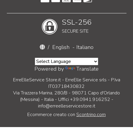
SSL-256
SECURE SITE
/
English
-
Italiano
Powered by
Translate
ErreElleService Store.it - ErreElle Service srls - P.Iva
IT03718430832
Via Trazzera Marina, 280/B - 98071 Capo d'Orlando
(Messina) - Italia - Uffici +39.0941.916252 -
info@erreelleservicestore.it
Ecommerce creato con
Scontrino.com