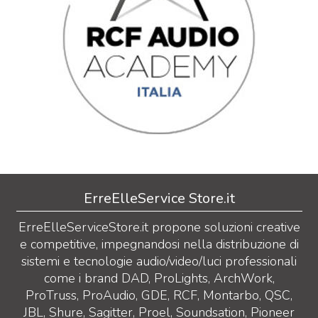
ErreElleService Store.it
ErreElleServiceStore.it propone soluzioni creative
e competitive, impegnandosi nella distribuzione di
sistemi e tecnologie audio/video/luci professionali
come i brand DAD, ProLights, ArchWork,
ProTruss, ProAudio, GDE, RCF, Montarbo, QSC,
JBL, Shure, Sagitter, Proel, Soundsation, Pioneer