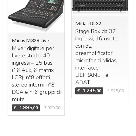
Midas DL32
Stage Box da 32
ingressi, 16 uscite
Midas M32R Live
con 32
Mixer digitale per
preamplificatori
live e studio. 40
microfonici Midas,
ingressi – 25 bus
interfacce
(16 Aux, 6 matrix,
ULTRANET
e
LCR
). n°8 effetti
ADAT
stereo interni, n°8
1.245
€
1.925,00
,00
DCA
e n°6 gruppi di
mute.
1.995
€
3.909,00
,00