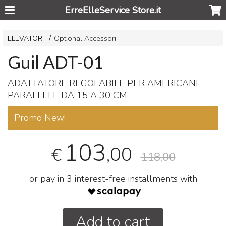
ErreElleService Store.it
ELEVATORI
Optional Accessori
Guil ADT-01
ADATTATORE
REGOLABILE
PER
AMERICANE
PARALLELE
DA 15 A 30 CM
Promo New!
103
,00
€
118,00
or pay in 3 interest-free installments with
Add to cart