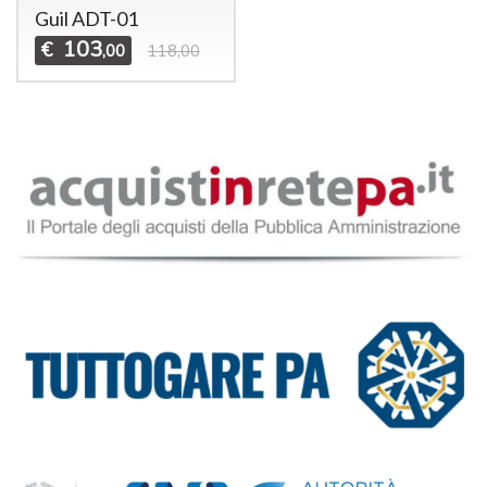
Guil ADT-01
103
€
,00
118,00