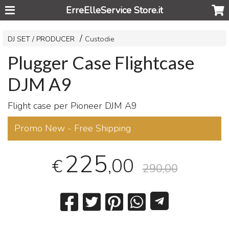
ErreElleService Store.it
DJ SET / PRODUCER
Custodie
Plugger Case Flightcase
DJM A9
Flight case per Pioneer
DJM
A9
Promo New - Free Shipping
225
,00
€
290,00