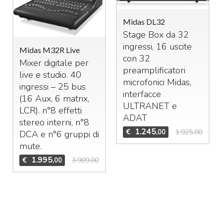
Midas DL32
Stage Box da 32
ingressi, 16 uscite
Midas M32R Live
con 32
Mixer digitale per
preamplificatori
live e studio. 40
microfonici Midas,
ingressi – 25 bus
interfacce
(16 Aux, 6 matrix,
ULTRANET
e
LCR
). n°8 effetti
ADAT
stereo interni, n°8
1.245
€
1.925,00
,00
DCA
e n°6 gruppi di
mute.
1.995
€
3.909,00
,00