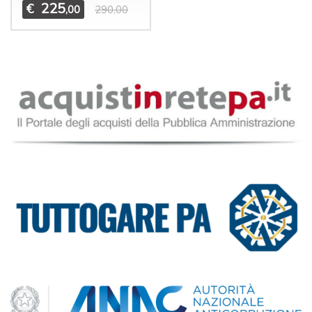
225
€
,00
290,00