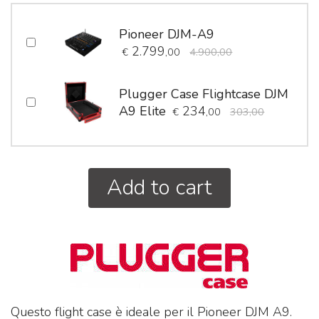
Pioneer DJM-A9
2.799
€
,00
4.900,00
Plugger Case Flightcase DJM
A9 Elite
234
€
,00
303,00
Add to cart
Questo flight case è ideale per il Pioneer DJM A9.