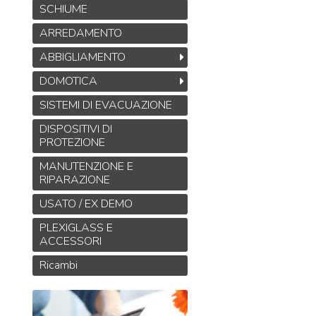
SCHIUME
ARREDAMENTO
ABBIGLIAMENTO
DOMOTICA
SISTEMI DI EVACUAZIONE
DISPOSITIVI DI
PROTEZIONE
MANUTENZIONE E
RIPARAZIONE
USATO / EX DEMO
PLEXIGLASS E
ACCESSORI
Ricambi