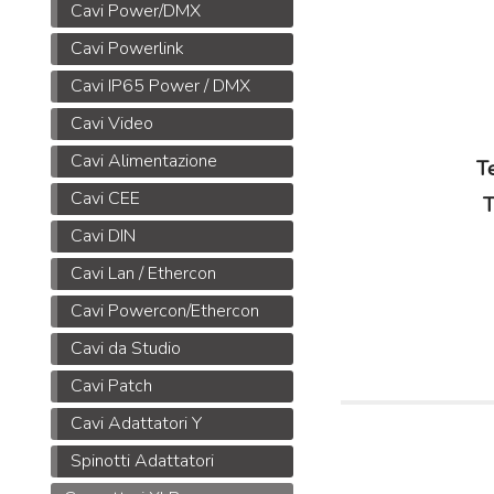
Cavi Power/DMX
Cavi Powerlink
Cavi IP65 Power / DMX
Cavi Video
Cavi Alimentazione
T
Cavi CEE
T
Cavi DIN
Cavi Lan / Ethercon
Cavi Powercon/Ethercon
Cavi da Studio
Cavi Patch
Cavi Adattatori Y
Spinotti Adattatori