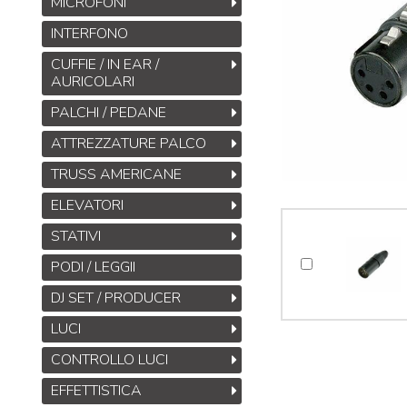
MICROFONI
INTERFONO
CUFFIE / IN EAR /
AURICOLARI
PALCHI / PEDANE
ATTREZZATURE PALCO
TRUSS AMERICANE
ELEVATORI
STATIVI
PODI / LEGGII
DJ SET / PRODUCER
LUCI
CONTROLLO LUCI
EFFETTISTICA