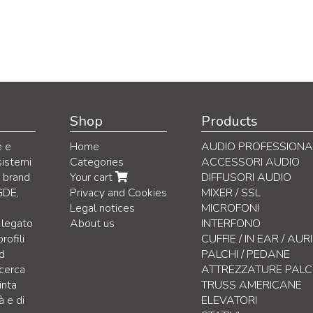
Shop
Products
e e
Home
AUDIO PROFESSIONA
sistemi
Categories
ACCESSORI AUDIO
i brand
Your cart
DIFFUSORI AUDIO
GDE,
Privacy and Cookies
MIXER / SSL
Legal notices
MICROFONI
 legato
About us
INTERFONO
rofili
CUFFIE / IN EAR / AU
nd
PALCHI / PEDANE
icerca
ATTREZZATURE PAL
inta
TRUSS AMERICANE
à e di
ELEVATORI