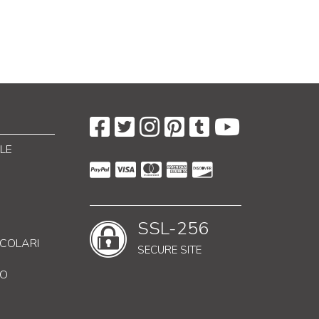
LE
SSL-256
RICOLARI
SECURE SITE
CO