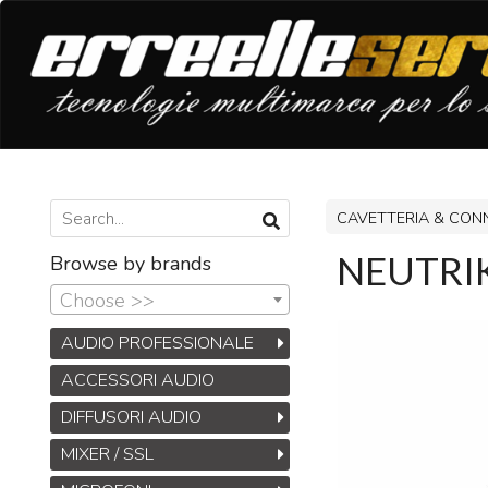
CAVETTERIA & CON
NEUTRIK 
Browse by brands
Choose >>
AUDIO PROFESSIONALE
ACCESSORI AUDIO
DIFFUSORI AUDIO
MIXER / SSL