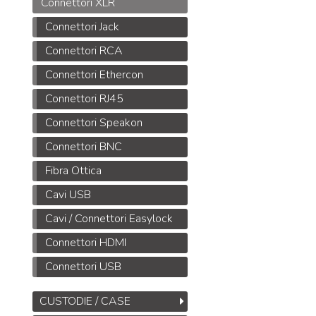
Connettori XLR
Connettori Jack
Connettori RCA
Connettori Ethercon
Connettori RJ45
Connettori Speakon
Connettori BNC
Fibra Ottica
Cavi USB
Cavi / Connettori Easylock
Connettori HDMI
Connettori USB
CUSTODIE / CASE