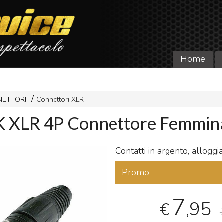
Home
NETTORI
Connettori XLR
XLR 4P Connettore Femmina 
Contatti in argento, allogg
Promo
7
,95
€