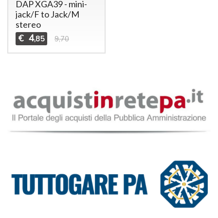
DAP XGA39 - mini-
jack/F to Jack/M
stereo
4
€
,85
9,70