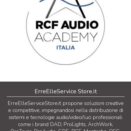
ErreElleService Store.it
ErreElleServiceStore.it propone soluzioni creative
e competitive, impegnandosi nella distribuzione di
sistemi e tecnologie audio/video/luci professionali
come i brand DAD, ProLights, ArchWork,