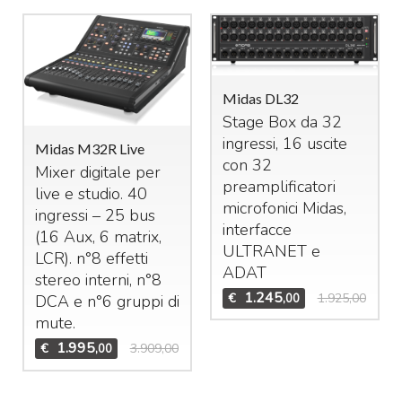
Midas DL32
Stage Box da 32
ingressi, 16 uscite
Midas M32R Live
con 32
Mixer digitale per
preamplificatori
live e studio. 40
microfonici Midas,
ingressi – 25 bus
interfacce
(16 Aux, 6 matrix,
ULTRANET
e
LCR
). n°8 effetti
ADAT
stereo interni, n°8
1.245
€
1.925,00
,00
DCA
e n°6 gruppi di
mute.
1.995
€
3.909,00
,00