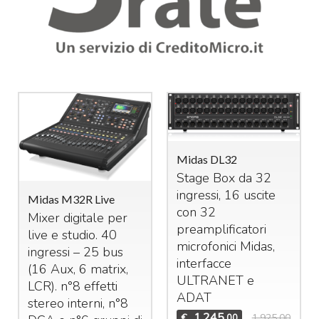
Midas DL32
Stage Box da 32
ingressi, 16 uscite
Midas M32R Live
con 32
Mixer digitale per
preamplificatori
live e studio. 40
microfonici Midas,
ingressi – 25 bus
interfacce
(16 Aux, 6 matrix,
ULTRANET
e
LCR
). n°8 effetti
ADAT
stereo interni, n°8
1.245
€
1.925,00
,00