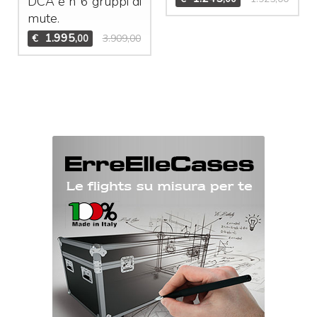
DCA
e n°6 gruppi di
mute.
1.995
€
3.909,00
,00