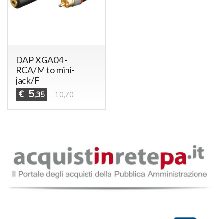
DAP XGA04 -
RCA/M to mini-
jack/F
5
€
,35
10,70