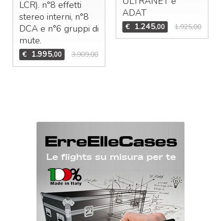
ULTRANET
e
LCR
). n°8 effetti
ADAT
stereo interni, n°8
1.245
€
1.925,00
,00
DCA
e n°6 gruppi di
mute.
1.995
€
3.909,00
,00