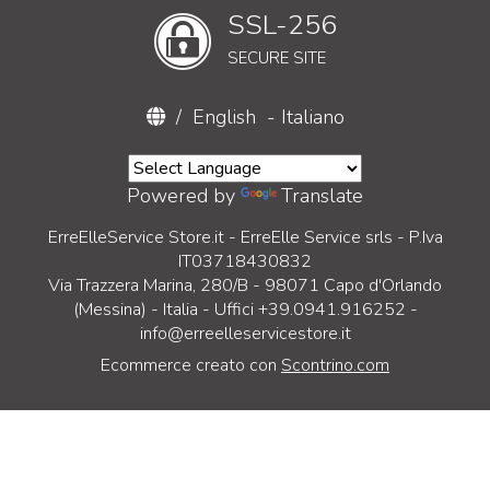
SSL-256
SECURE SITE
/
English
-
Italiano
Powered by
Translate
ErreElleService Store.it - ErreElle Service srls - P.Iva
IT03718430832
Via Trazzera Marina, 280/B - 98071 Capo d'Orlando
(Messina) - Italia - Uffici +39.0941.916252 -
info@erreelleservicestore.it
Ecommerce creato con
Scontrino.com