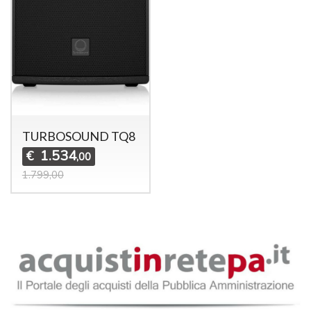
TURBOSOUND TQ8
1.534
€
,00
1.799,00