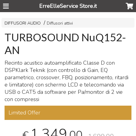
ErreElleService Store.it
DIFFUSORI AUDIO
Diffusori attivi
TURBOSOUND NuQ152-
AN
Recinto acustico autoamplificato Classe D con
DSPKlark Teknik (con controllo di Gain, EQ
parametrico, crossover,
FBQ
, posizionamento, ritardi
e limitatore) con schermo
LCD
e telecomando via
USB
o CAT5 da software per Pa/monitor di 2 vie
con compressi
Limited Offer
1.349
,00
€