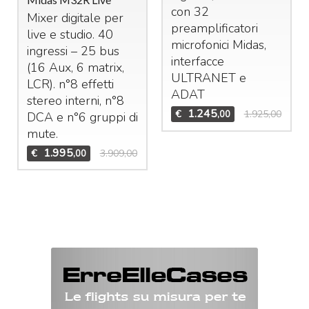
con 32
Mixer digitale per
preamplificatori
live e studio. 40
microfonici Midas,
ingressi – 25 bus
interfacce
(16 Aux, 6 matrix,
ULTRANET
e
LCR
). n°8 effetti
ADAT
stereo interni, n°8
1.245
€
1.925,00
,00
DCA
e n°6 gruppi di
mute.
1.995
€
3.909,00
,00