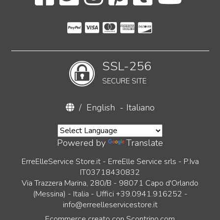
SSL-256
SECURE SITE
/
English
-
Italiano
Powered by
Translate
ErreElleService Store.it - ErreElle Service srls - P.Iva
IT03718430832
Via Trazzera Marina, 280/B - 98071 Capo d'Orlando
(Messina) - Italia - Uffici +39.0941.916252 -
info@erreelleservicestore.it
Ecommerce creato con
Scontrino.com