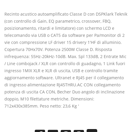
Recinto acustico autoamplificato Classe D con DSPKlark Teknik
(con controllo di Gain, EQ parametrico, crossover, FBQ,
posizionamento, ritardi e limitatore) con schermo LCD e
telecomando via USB o CAT5 da software per Pa/monitor di 2
vie con compressione LF driver 15 drivery 1'HF di alluminio.
Copertura 70Hx70V. Potenza 2500W Classe D. Risposta
infrequenza: 55Hz-20kHz-10dB. Max. Spl 133dB, 2 Entrate Mic
/ Line combojack / XLR con controllo di guadagno, 1 Link fuori
ingresso 1MIX XLR e XLR di uscita, USB e controllo tramite
aggiornamento software. Ultranet e RJ45 per il collegamento
di ingresso alimentazione RJ45THRU.AC CON collegamento
potenza di uscita CA CON, Becher Duo angolo di inclinazione
doppio, M10 filettature metriche. Dimensioni:
712x430x385mm. Peso netto: 23,6 Kg '