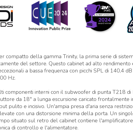
r compatto della gamma Trinity, la prima serie di sistem
icamente del settore. Questo cabinet ad alto rendimento 
 eccezionali a bassa frequenza con picchi SPL di 140,4 dB
100 Hz.
ti componenti interni con il subwoofer di punta T218 d
duttore da 18" a lunga escursione caricato frontalmente 
ut pulito e incisivo. Un'ampia presa d'aria senza restrizi
elevate con una distorsione minima della porta. Un sing
ampo situato sul retro del cabinet contiene l'amplificator
nica di controllo e l'alimentatore.