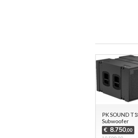
PK SOUND T1
Subwoofer
8.750
€
,00