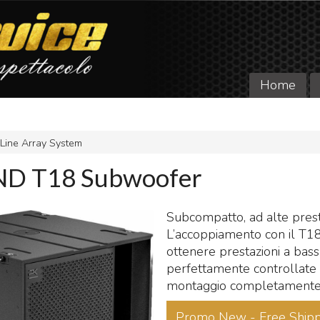
Home
Line Array System
D T18 Subwoofer
Subcompatto, ad alte prest
L’accoppiamento con il T18
ottenere prestazioni a bas
perfettamente controllate e
montaggio completamente fl
Promo New - Free Shipp