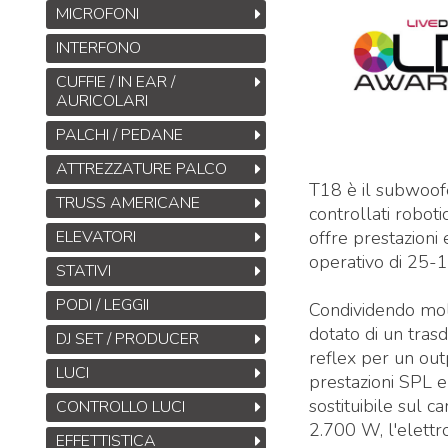
MICROFONI
INTERFONO
CUFFIE / IN EAR /
AURICOLARI
PALCHI / PEDANE
ATTREZZATURE PALCO
T18 è il subwoofe
TRUSS AMERICANE
controllati robot
ELEVATORI
offre prestazioni
operativo di 25-
STATIVI
PODI / LEGGII
Condividendo mol
dotato di un tras
DJ SET / PRODUCER
reflex per un outp
LUCI
prestazioni SPL 
sostituibile sul c
CONTROLLO LUCI
2.700 W, l'elettro
EFFETTISTICA