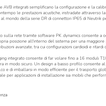
P e AVB integrati semplificano la configurazione e la calib
ontempo le prestazioni acustiche, instradate attraverso l
al mondo della serie DR di connettori IP65 di Neutrik 
o sulla rete tramite software PK .dynamics consente a o
opria posizione all'interno del sistema per una maggiore 
ibuzioni avanzate, tra cui configurazioni cardioidi e ritardi d
ging integrato consente di far volare fino a 16 moduli T
erra in modo sicuro. Un design a basso profilo consente al
alco e di imballarsi in modo efficiente per il trasporto gl
le per applicazioni di installazione sia mobili che perfor
enza