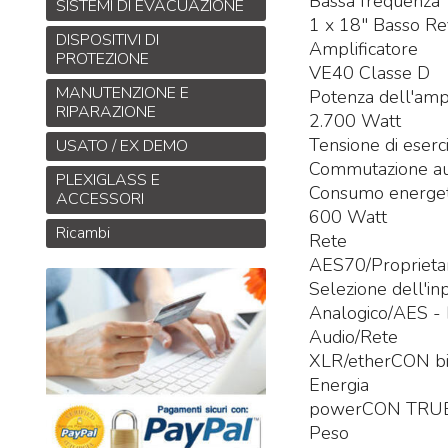
Bassa frequenza
SISTEMI DI EVACUAZIONE
1 x 18" Basso Re
DISPOSITIVI DI
Amplificatore
PROTEZIONE
VE40 Classe D
MANUTENZIONE E
Potenza dell'ampl
RIPARAZIONE
2.700 Watt
Tensione di eserci
USATO / EX DEMO
Commutazione au
PLEXIGLASS E
Consumo energet
ACCESSORI
600 Watt
Ricambi
Rete
AES70/Proprieta
Selezione dell'in
Analogico/AES -
Audio/Rete
XLR/etherCON bil
Energia
powerCON TRUE
Peso