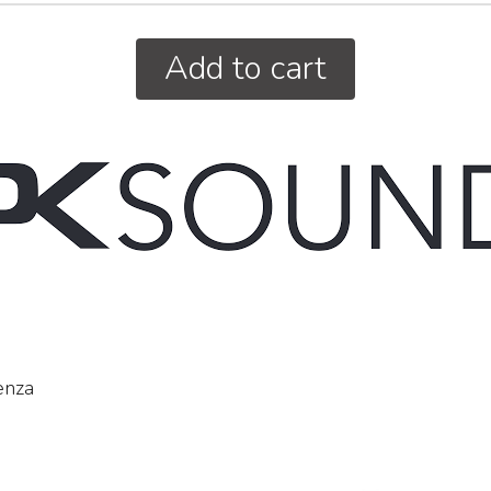
Add to cart
Mi
Mi
e 
25
idas M32R Live / DL32
Midas M32 Live / DL32
undle
Bundle
ma
et composto da:
Set composto da:
st
idas M32R Live Klark
Midas M32 Live Klark
e 
eknik NCAT5E-50m
Teknik NCAT5E-50m
€
idas DL32
Midas DL32
enza
3.855
4.655
€
5.324,00
€
6.925,00
,00
,00