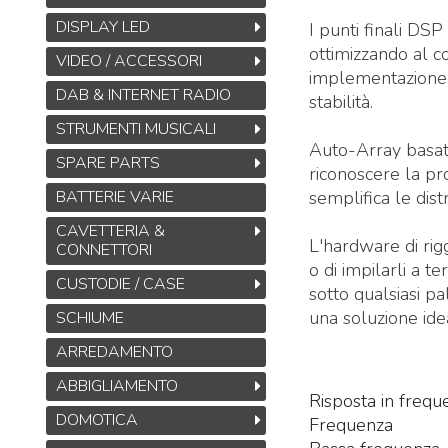
DISPLAY LED
I punti finali DS
ottimizzando al c
VIDEO / ACCESSORI
implementazione 
DAB & INTERNET RADIO
stabilità.
STRUMENTI MUSICALI
Auto-Array basat
SPARE PARTS
riconoscere la pr
BATTERIE VARIE
semplifica le distr
CAVETTERIA &
L'hardware di rig
CONNETTORI
o di impilarli a t
CUSTODIE / CASE
sotto qualsiasi p
una soluzione idea
SCHIUME
ARREDAMENTO
ABBIGLIAMENTO
Risposta in frequ
DOMOTICA
Frequenza