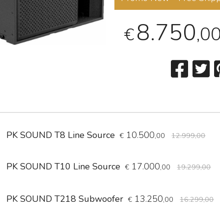
8.750
,0
€
PK SOUND T8 Line Source
10.500
€
,00
12.999,00
PK SOUND T10 Line Source
17.000
€
,00
19.299,00
PK SOUND T218 Subwoofer
13.250
€
,00
16.299,00