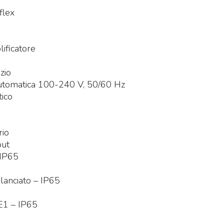
flex
ificatore
zio
tomatica 100-240 V, 50/60 Hz
ico
rio
put
 IP65
anciato – IP65
1 – IP65