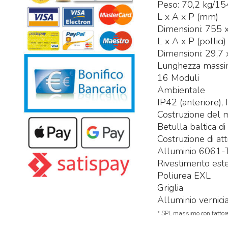
Peso: 70,2 kg/154
L x A x P (mm)
Dimensioni: 755 
L x A x P (pollici)
Dimensioni: 29,7 
Lunghezza massim
16 Moduli
Ambientale
IP42 (anteriore),
Costruzione del
Betulla baltica di
Costruzione di at
Alluminio 6061-
Rivestimento est
Poliurea EXL
Griglia
Alluminio vernici
* SPL massimo con fattore 