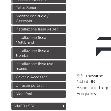
Tetto Sonoro
Monitor da Studio /
Accessori
Midas DL32
Installazione fissa APART
Stage Box da 32
ingressi, 16 uscite con
Installazione fissa
32 preamplificatori
Multibrand
microfonici Midas,
Installazione fissa a
interfacce
ULTRANET
tromba
M
e
ADAT
B
Installazione fissa uso
1.245
€
1.925,00
,00
S
marino
M
SPL massimo
Cover e Accessori
T
140,4 dB
Diffusori portatili
M
Risposta in frequ
Frequenza
Megafoni
MIXER / SSL