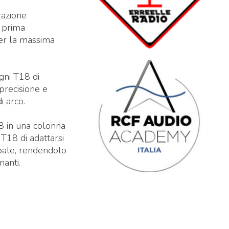
razione
a prima
per la massima
gni T18 di
precisione e
i arco.
18 in una colonna
 T18 di adattarsi
obale, rendendolo
manti.