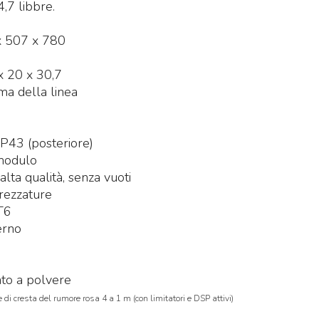
,7 libbre.
x 507 x 780
x 20 x 30,7
a della linea
 IP43 (posteriore)
 modulo
 alta qualità, senza vuoti
trezzature
T6
erno
ato a polvere
di cresta del rumore rosa 4 a 1 m (con limitatori e DSP attivi)