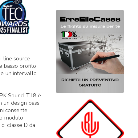
i line source
e basso profilo
 e un intervallo
i PK Sound, T18 è
in un design bass
oni consente
olo modulo
e di classe D da