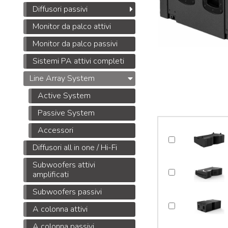
Diffusori passivi
Monitor da palco attivi
Monitor da palco passivi
Sistemi PA attivi completi
Line Array System
Active System
Passive System
Accessori
Diffusori all in one / Hi-Fi
Subwoofers attivi
amplificati
Subwoofers passivi
A colonna attivi
A colonna passivi