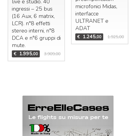
live e studio. 40
microfonici Midas,
ingressi – 25 bus
interfacce
(16 Aux, 6 matrix,
ULTRANET
e
LCR
). n°8 effetti
ADAT
stereo interni, n°8
1.245
€
1.925,00
,00
DCA
e n°6 gruppi di
mute.
1.995
€
3.909,00
,00