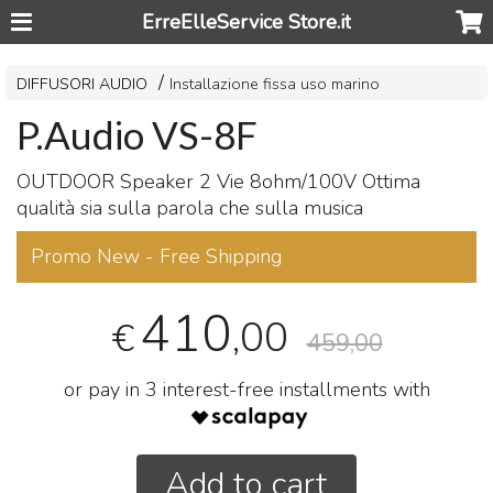
ErreElleService Store.it
DIFFUSORI AUDIO
Installazione fissa uso marino
P.Audio VS-8F
OUTDOOR
Speaker 2 Vie 8ohm/100V Ottima
qualità sia sulla parola che sulla musica
Promo New - Free Shipping
410
,00
€
459,00
or pay in 3 interest-free installments with
Add to cart