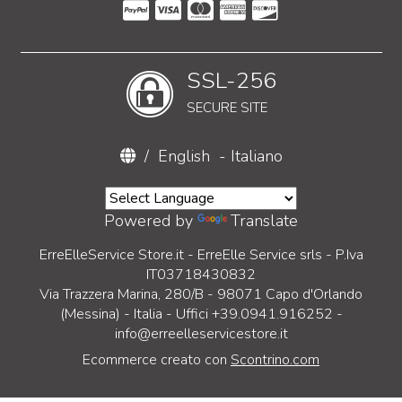
SSL-256
SECURE SITE
/
English
-
Italiano
Powered by
Translate
ErreElleService Store.it - ErreElle Service srls - P.Iva
IT03718430832
Via Trazzera Marina, 280/B - 98071 Capo d'Orlando
(Messina) - Italia - Uffici +39.0941.916252 -
info@erreelleservicestore.it
Ecommerce creato con
Scontrino.com