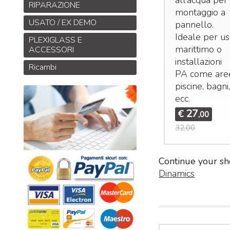
all’acqua per
RIPARAZIONE
montaggio a
USATO / EX DEMO
pannello.
Ideale per u
PLEXIGLASS E
marittimo o
ACCESSORI
installazioni
Ricambi
PA come are
piscine, bagni
ecc.
27
€
,00
32,00
Continue your sh
Dinamics