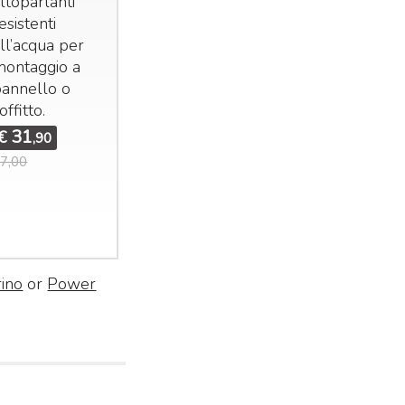
ltoparlanti
esistenti
ll’acqua per
montaggio a
annello o
offitto.
31
€
,90
7,00
rino
or
Power