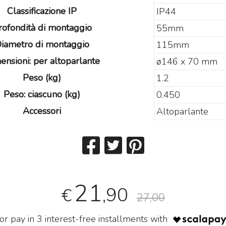
Classificazione IP
IP44
rofondità di montaggio
55mm
iametro di montaggio
115mm
ensioni: per altoparlante
ø146 x 70 mm
Peso (kg)
1.2
Peso: ciascuno (kg)
0.450
Accessori
Altoparlante
21
,90
€
27,00
or pay in 3 interest-free installments with