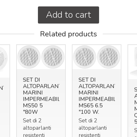
Add to cart
Related products
SET DI
SET DI
ALTOPARLANTI
ALTOPARLANTI
NTE
MARINI
MARINI
IMPERMEABILI
IMPERMEABILI
MS50 5
MS65 6.5
"80W
"100 W.
Set di 2
Set di 2
altoparlanti
altoparlanti
S
resistenti
resistenti