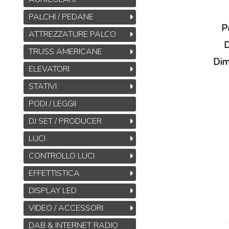
PALCHI / PEDANE
P
ATTREZZATURE PALCO
D
TRUSS AMERICANE
Dim
ELEVATORI
STATIVI
PODI / LEGGII
DJ SET / PRODUCER
LUCI
CONTROLLO LUCI
EFFETTISTICA
DISPLAY LED
VIDEO / ACCESSORI
DAB & INTERNET RADIO