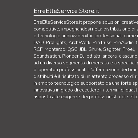
ErreElleService Store.it
ErreElleServiceStore.it propone soluzioni creativ
competitive, impegnandosi nella distribuzione di 
e tecnologie audio/video/luci professionali come 
DAD, ProLights, ArchWork, ProTruss, ProAudio, 
RCF, Montarbo, QSC, JBL, Shure, Sagitter, Proel,
Soundsation, Pioneer DJ, ed altri ancora, ciascuno
ad un diverso segmento di mercato e a specifici p
di operatori professionali. L'affermazione dei bra
distribuiti è il risultato di un attento processo di r
in ambito tecnologico supportato da una forte sp
innovativa in grado di eccellere in termini di qualit
risposta alle esigenze dei professionisti del setto