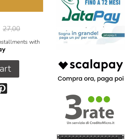
27,00
installments with
art