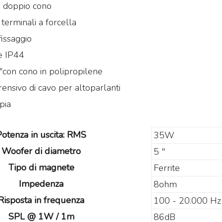
a doppio cono
terminali a forcella
fissaggio
ne IP44
con cono in polipropilene
Mi
ensivo di cavo per altoparlanti
Mi
e 
pia
25
idas M32R Live / DL32
Midas M32 Live / DL32
undle
Bundle
ma
Potenza in uscita: RMS
35W
et composto da:
Set composto da:
st
idas M32R Live Klark
Midas M32 Live Klark
Woofer di diametro
e 
5 "
eknik NCAT5E-50m
Teknik NCAT5E-50m
€
Tipo di magnete
Ferrite
idas DL32
Midas DL32
Impedenza
8ohm
3.855
4.655
€
5.324,00
€
6.925,00
,00
,00
Risposta in frequenza
100 - 20.000 Hz
SPL @ 1W / 1m
86dB