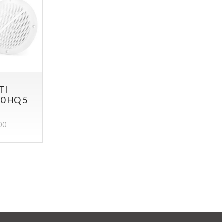
TI
0 HQ 5
00