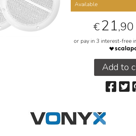
Available
21
,90
€
or pay in 3 interest-free 
Add to c