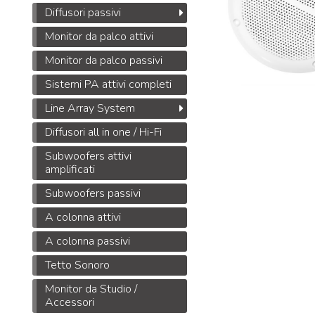
Diffusori passivi
Monitor da palco attivi
Monitor da palco passivi
Sistemi PA attivi completi
Line Array System
Diffusori all in one / Hi-Fi
Subwoofers attivi
amplificati
Subwoofers passivi
A colonna attivi
A colonna passivi
Tetto Sonoro
Monitor da Studio /
Accessori