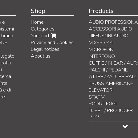
Shop
Products
e e
Home
AUDIO PROFESSIONA
sistemi
Categories
ACCESSORI AUDIO
i brand
Your cart
DIFFUSORI AUDIO
GDE,
Privacy and Cookies
Diffusori attivi
MIXER / SSL
Legal notices
Diffusori passivi
MICROFONI
 legato
About us
Monitor da palco attivi
INTERFONO
rofili
Monitor da palco passiv
CUFFIE / IN EAR / AU
nd
Sistemi PA attivi compl
PALCHI / PEDANE
icerca
Line Array System
ATTREZZATURE PAL
inta
Diffusori all in one / Hi-F
TRUSS AMERICANE
à e di
Subwoofers attivi ampli
ELEVATORI
re.
Subwoofers passivi
STATIVI
A colonna attivi
PODI / LEGGII
A colonna passivi
DJ SET / PRODUCER
Tetto Sonoro
LUCI
Monitor da Studio / Ac
CONTROLLO LUCI
Installazione fissa AP
EFFETTISTICA
Installazione fissa Mult
DISPLAY LED