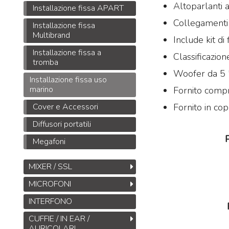
Altoparlanti 
Installazione fissa APART
Collegamenti 
Installazione fissa
Multibrand
Include kit di 
Midas DL32
Installazione fissa a
Classificazio
Stage Box da 32
tromba
Woofer da 5 "
ingressi, 16 uscite con
Installazione fissa uso
32 preamplificatori
marino
Fornito compr
microfonici Midas,
Fornito in cop
Cover e Accessori
interfacce
ULTRANET
M
e
ADAT
Diffusori portatili
B
1.245
€
1.925,00
,00
S
Megafoni
M
T
MIXER / SSL
M
MICROFONI
INTERFONO
CUFFIE / IN EAR /
AURICOLARI