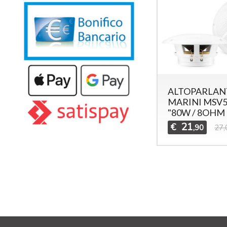
ALTOPARLAN
MARINI MSV5
"80W / 8OHM
21
€
,90
27,