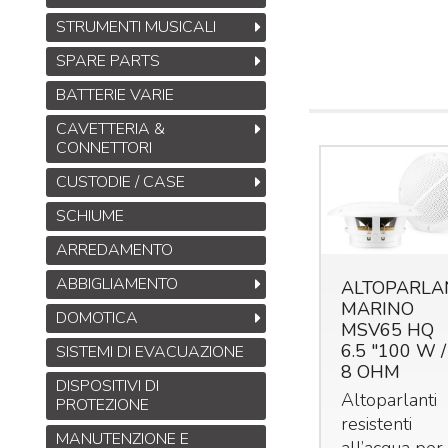
STRUMENTI MUSICALI
SPARE PARTS
BATTERIE VARIE
CAVETTERIA &
CONNETTORI
CUSTODIE / CASE
SCHIUME
ARREDAMENTO
ABBIGLIAMENTO
ALTOPARLA
MARINO
DOMOTICA
MSV65 HQ
6.5 "100 W /
SISTEMI DI EVACUAZIONE
8 OHM
DISPOSITIVI DI
Altoparlanti
PROTEZIONE
resistenti
MANUTENZIONE E