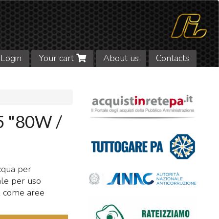
Login
Your cart
About us
Contacts
 "80W /
acqua per
ale per uso
PA come aree