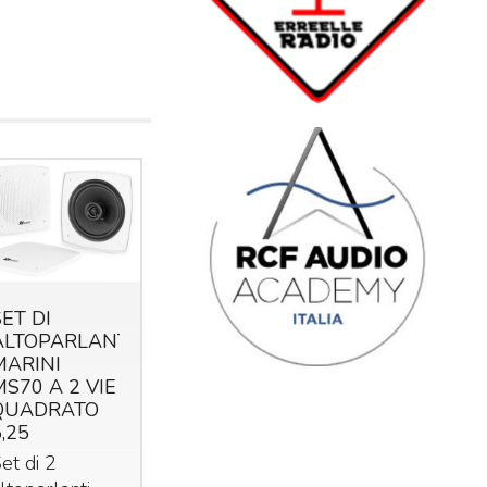
SET DI
ALTOPARLANTI
MARINI
MS70 A 2 VIE
QUADRATO
5,25
et di 2