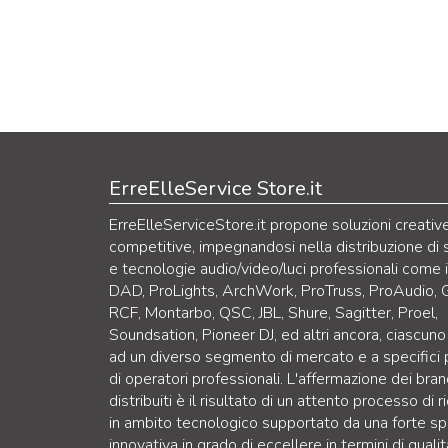
ErreElleService Store.it
ErreElleServiceStore.it propone soluzioni creativ
competitive, impegnandosi nella distribuzione di 
e tecnologie audio/video/luci professionali come 
DAD, ProLights, ArchWork, ProTruss, ProAudio, 
RCF, Montarbo, QSC, JBL, Shure, Sagitter, Proel,
Soundsation, Pioneer DJ, ed altri ancora, ciascuno
ad un diverso segmento di mercato e a specifici p
di operatori professionali. L'affermazione dei bra
distribuiti è il risultato di un attento processo di r
in ambito tecnologico supportato da una forte sp
innovativa in grado di eccellere in termini di qualit