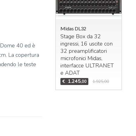
Midas DL32
Stage Box da 32
ingressi, 16 uscite con
n Dome 40 ed è
das M32R Live
32 preamplificatori
 cm. La copertura
xer digitale per live
microfonici Midas,
studio. 40 ingressi –
endendo le teste
interfacce
ULTRANET
 bus (16 Aux, 6
Mid
e
ADAT
Bun
trix,
LCR
). n°8 effetti
1.245
€
1.925,00
,00
Set
ereo interni, n°8
DCA
Mid
n°6 gruppi di mute.
Te
1.995
3.909,00
,00
Mid
€