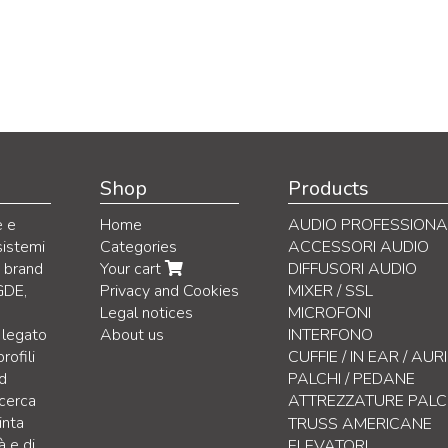
Shop
Products
e e
Home
AUDIO PROFESSIONA
sistemi
Categories
ACCESSORI AUDIO
i brand
Your cart
DIFFUSORI AUDIO
GDE,
Privacy and Cookies
MIXER / SSL
Legal notices
MICROFONI
 legato
About us
INTERFONO
rofili
CUFFIE / IN EAR / AU
nd
PALCHI / PEDANE
icerca
ATTREZZATURE PAL
inta
Clamps
TRUSS AMERICANE
à e di
Cinghie
ELEVATORI