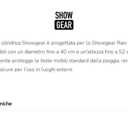
 cilindrica Showgear è progettata per lo Showgear Rai
Mi
bili con un diametro fino a 40 cm e un'altezza fino a 52
Mi
e 
arente protegge le teste mobili standard dalla pioggia, r
25
idas M32R Live / DL32
Midas M32 Live / DL32
sicure per l'uso in luoghi esterni.
undle
Bundle
ma
et composto da:
Set composto da:
st
idas M32R Live Klark
Midas M32 Live Klark
e 
eknik NCAT5E-50m
Teknik NCAT5E-50m
€
idas DL32
Midas DL32
niche
3.855
4.655
€
5.324,00
€
6.925,00
,00
,00