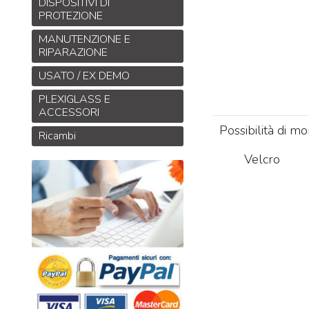
DISPOSITIVI DI
PROTEZIONE
MANUTENZIONE E
RIPARAZIONE
USATO / EX DEMO
PLEXIGLASS E
ACCESSORI
Possibilità di m
Ricambi
Velcro