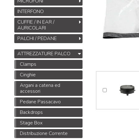
MICROFONI
INTERFONO
CUFFIE / IN EAR /
AURICOLARI
PALCHI / PEDANE
ATTREZZATURE PALCO
Clamps
Cinghie
Argani a catena ed
accessori
Pedane Passacavo
Backdrops
Stage Box
Distribuzione Corrente