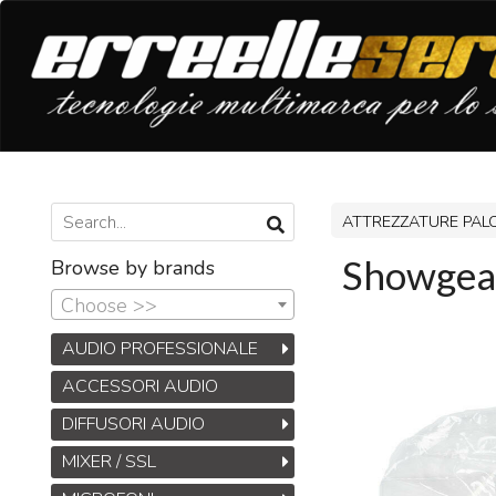
ATTREZZATURE PAL
Showgear
Browse by brands
Choose >>
AUDIO PROFESSIONALE
ACCESSORI AUDIO
DIFFUSORI AUDIO
MIXER / SSL