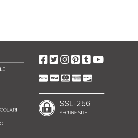
LE
SSL-256
RICOLARI
SECURE SITE
CO