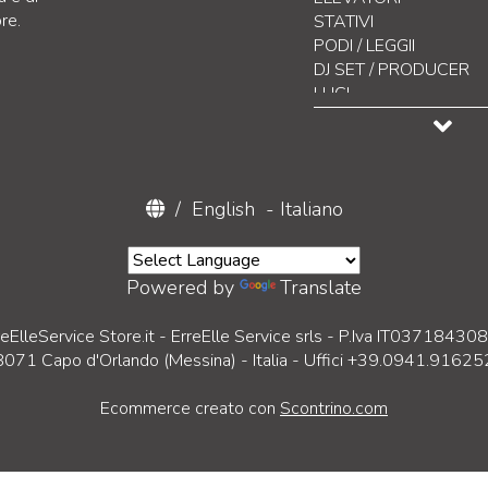
re.
Argani a catena ed acc
STATIVI
Pedane Passacavo
PODI / LEGGII
Backdrops
DJ SET / PRODUCER
Stage Box
LUCI
Distribuzione Corrente
CONTROLLO LUCI
Connettori Elettrici
EFFETTISTICA
Cavi grezzi
DISPLAY LED
Accessori Stage
VIDEO / ACCESSORI
/
English
-
Italiano
Tessuti Teatro / Access
DAB & INTERNET RAD
STRUMENTI MUSICALI
SPARE PARTS
BATTERIE VARIE
Powered by
Translate
CAVETTERIA & CONN
CUSTODIE / CASE
reElleService Store.it - ErreElle Service srls - P.Iva IT03718430
SCHIUME
98071 Capo d'Orlando (Messina) - Italia - Uffici +39.0941.91625
ARREDAMENTO
ABBIGLIAMENTO
Ecommerce creato con
Scontrino.com
DOMOTICA
SISTEMI DI EVACUAZ
DISPOSITIVI DI PROTE