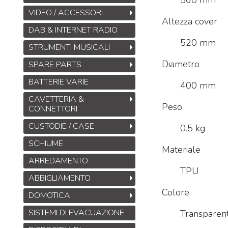
560 mm
VIDEO / ACCESSORI
Altezza cover
DAB & INTERNET RADIO
520 mm
STRUMENTI MUSICALI
Diametro
SPARE PARTS
BATTERIE VARIE
400 mm
CAVETTERIA &
Peso
CONNETTORI
CUSTODIE / CASE
0.5 kg
SCHIUME
Materiale
ARREDAMENTO
TPU
ABBIGLIAMENTO
Colore
DOMOTICA
SISTEMI DI EVACUAZIONE
Transparen