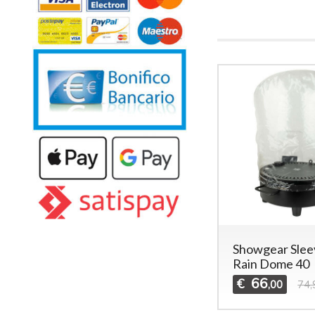
Showgear Slee
Rain Dome 40
66
€
,00
74,