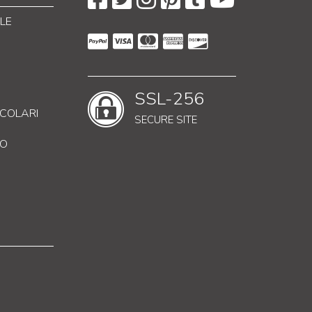
LE
SSL-256
RICOLARI
SECURE SITE
CO
essori