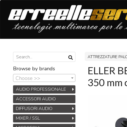
ATTREZZATURE PAL
ELLER B
Browse by brands
Choose >>
350 mm co
AUDIO PROFESSIONALE
ACCESSORI AUDIO
DIFFUSORI AUDIO
MIXER / SSL