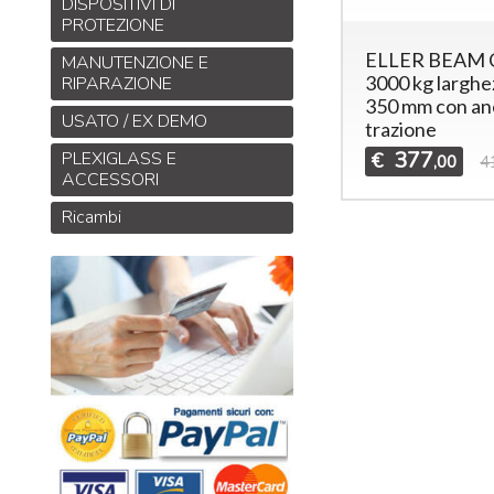
DISPOSITIVI DI
PROTEZIONE
ELLER BEAM
MANUTENZIONE E
3000 kg larghe
RIPARAZIONE
350 mm con anel
USATO / EX DEMO
trazione
377
PLEXIGLASS E
€
,00
4
ACCESSORI
Ricambi