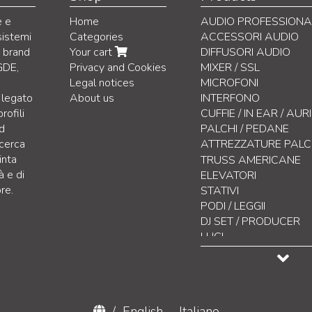
e e
Home
AUDIO PROFESSIONA
sistemi
Categories
ACCESSORI AUDIO
i brand
Your cart
DIFFUSORI AUDIO
GDE,
Privacy and Cookies
MIXER / SSL
Legal notices
MICROFONI
 legato
About us
INTERFONO
rofili
CUFFIE / IN EAR / AU
nd
PALCHI / PEDANE
icerca
ATTREZZATURE PAL
inta
Clamps
TRUSS AMERICANE
à e di
Cinghie
ELEVATORI
re.
Argani a catena ed acc
STATIVI
Pedane Passacavo
PODI / LEGGII
Backdrops
DJ SET / PRODUCER
Stage Box
LUCI
Distribuzione Corrente
CONTROLLO LUCI
Connettori Elettrici
EFFETTISTICA
Cavi grezzi
DISPLAY LED
Accessori Stage
VIDEO / ACCESSORI
/
English
-
Italiano