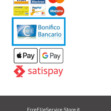
ErreElleService Store.it