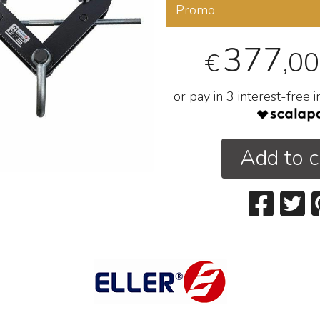
Promo
377
,00
€
or pay in 3 interest-free 
Add to c