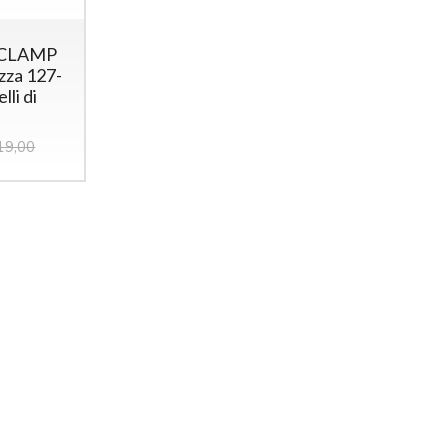
 CLAMP
zza 127-
li di
19,00