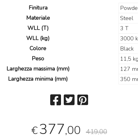
Finitura
Powde
Materiale
Steel
WLL (T)
3 T
WLL (kg)
3000 
Colore
Black
Mi
Mi
Peso
11,5 k
e 
Larghezza massima (mm)
127 
25
idas M32R Live / DL32
Midas M32 Live / DL32
undle
Bundle
Larghezza minima (mm)
350 
ma
et composto da:
Set composto da:
st
idas M32R Live Klark
Midas M32 Live Klark
e 
eknik NCAT5E-50m
Teknik NCAT5E-50m
€
idas DL32
Midas DL32
3.855
4.655
€
5.324,00
€
6.925,00
,00
,00
377
,00
€
419,00