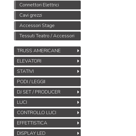
Connettori Elettrici
Cavi grezzi
Accessori Stage
Midas DL32
Tessuti Teatro / Accessori
Stage Box da 32
ingressi, 16 uscite con
32 preamplificatori
TRUSS AMERICANE
microfonici Midas,
ELEVATORI
interfacce
ULTRANET
M
STATIVI
e
ADAT
B
1.245
PODI / LEGGII
€
1.925,00
,00
S
M
DJ SET / PRODUCER
T
LUCI
M
CONTROLLO LUCI
EFFETTISTICA
DISPLAY LED