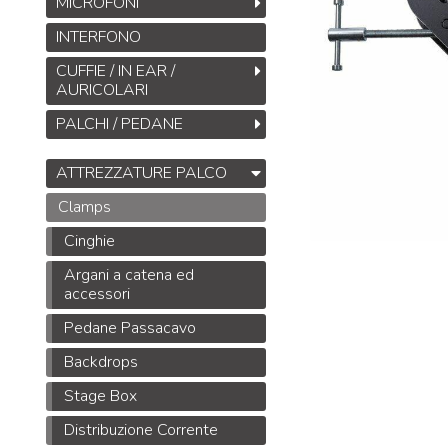
MICROFONI
INTERFONO
CUFFIE / IN EAR /
AURICOLARI
PALCHI / PEDANE
ATTREZZATURE PALCO
Clamps
Cinghie
Argani a catena ed
accessori
Pedane Passacavo
Backdrops
Stage Box
Distribuzione Corrente