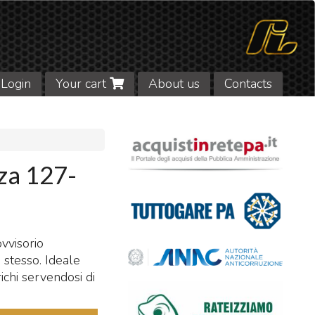
Login
Your cart
About us
Contacts
za 127-
vvisorio
 stesso. Ideale
richi servendosi di