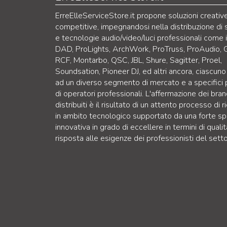
ErreElleServiceStore.it propone soluzioni creativ
competitive, impegnandosi nella distribuzione di 
e tecnologie audio/video/luci professionali come 
DAD, ProLights, ArchWork, ProTruss, ProAudio, 
RCF, Montarbo, QSC, JBL, Shure, Sagitter, Proel,
Soundsation, Pioneer DJ, ed altri ancora, ciascuno
ad un diverso segmento di mercato e a specifici p
di operatori professionali. L'affermazione dei bra
distribuiti è il risultato di un attento processo di r
in ambito tecnologico supportato da una forte sp
innovativa in grado di eccellere in termini di qualit
risposta alle esigenze dei professionisti del setto