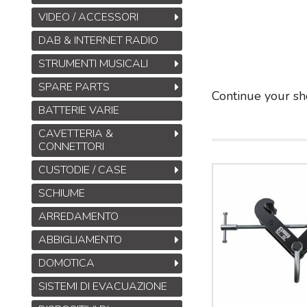
VIDEO / ACCESSORI
DAB & INTERNET RADIO
STRUMENTI MUSICALI
SPARE PARTS
Continue your sh
BATTERIE VARIE
CAVETTERIA &
CONNETTORI
CUSTODIE / CASE
SCHIUME
ARREDAMENTO
ABBIGLIAMENTO
DOMOTICA
SISTEMI DI EVACUAZIONE